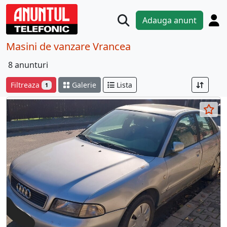
Adauga anunt
Masini de vanzare Vrancea
8 anunturi
Filtreaza
Galerie
Lista
1