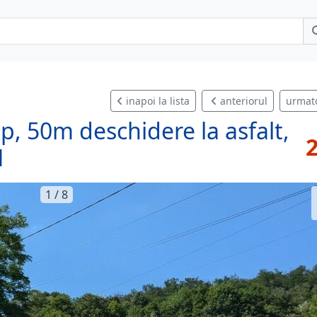
inapoi la lista
anteriorul
urmat
, 50m deschidere la asfalt,
2
1
1 / 8