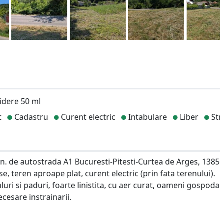
dere 50 ml
t
Cadastru
Curent electric
Intabulare
Liber
St
min. de autostrada A1 Bucuresti-Pitesti-Curtea de Arges, 138
se, teren aproape plat, curent electric (prin fata terenului).
luri si paduri, foarte linistita, cu aer curat, oameni gospodar
cesare instrainarii.