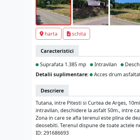
harta
schita
Caracteristici
Suprafata 1.385 mp
Intravilan
Deschi
Detalii suplimentare
:
Acces drum asfalta
Descriere
Tutana, intre Pitesti si Curtea de Arges, 10
intravilan, deschidere la asfalt 50m., intre ca
Zona in care se afla terenul este plina de dea
deosebiti. Terenul dispune de toate actele ne
ID: 291686693