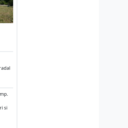
radal
5mp.
i si