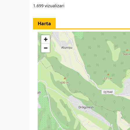
1.699 vizualizari
Harta
+
−