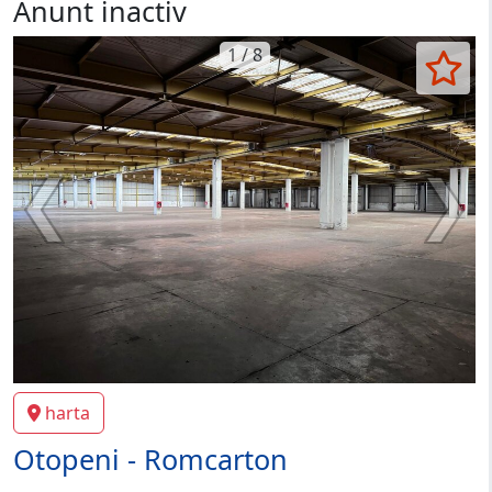
Anunt inactiv
1 / 8
harta
Otopeni - Romcarton