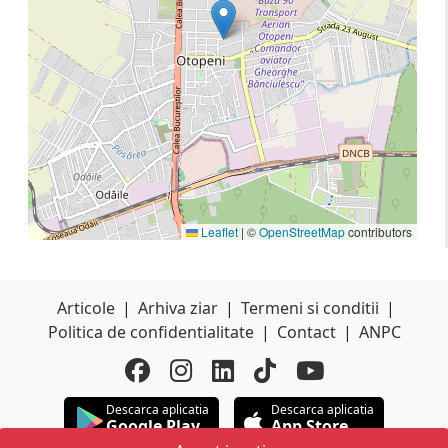
Leaflet
|
©
OpenStreetMap
contributors
Articole
|
Arhiva ziar
|
Termeni si conditii
|
Politica de confidentialitate
|
Contact
|
ANPC
Descarca aplicatia
Descarca aplicatia
Google Play
App Store