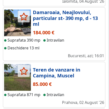
Ialomita, 04 August '26
Damaroaia, Neajlovului,
particular st- 390 mp, d - 13
ml
184.000 €
Suprafata 390 mp
Intravilan
Deschidere 13 ml
Bucuresti, azi; 16:01
Teren de vanzare in
Campina, Muscel
85.000 €
Suprafata 871 mp
Intravilan
Prahova, 02 August '26