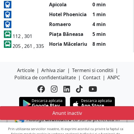
Apicola
0 min
Hotel Phoenicia
1 min
Romaero
4 min
Piața Băneasa
5 min
112 , 301
Horia Măcelariu
8 min
205 , 261 , 335
Articole
|
Arhiva ziar
|
Termeni si conditii
|
Politica de confidentialitate
|
Contact
|
ANPC
Descarca aplicatia
Descarca aplicatia
Google Play
App Store
Anunt inactiv
Adauga
anuntul.ro
ca sursa preferata in
Google
Prin utilizarea serviciilor noastre, iti exprimi acordul cu privire la faptul ca
folosim module cookie in vederea analizarii traficului si a furnizarii de