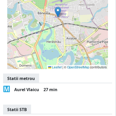
Leaflet
|
©
OpenStreetMap
contributors
Statii metrou
Aurel Vlaicu
27 min
Statii STB