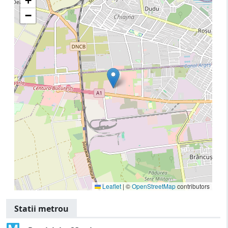
+
−
Leaflet
|
©
OpenStreetMap
contributors
Statii metrou