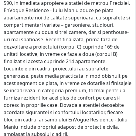
590, in imediata apropiere a statiei de metrou Preciziei,
EnVogue Residence - Iuliu Maniu aduce pe piata
apartamente noi de calitate superioara, cu suprafete si
compartimentari variate – garsoniere, studiouri,
apartamente cu doua si trei camere, dar si penthouse-
uri mai spatioase. Recent finalizata, prima faza de
dezvoltare a proiectului (corpul C) cuprinde 169 de
unitati locative, in vreme ce faza a doua (corpul B)
finalizat si acesta cuprinde 214 apartamente.
Locuintele din cadrul proiectului au suprafete
generoase, peste media practicata in mod obisnuit pe
acest segment de piata, in vreme ce dotarile si finisajele
se incadreaza in categoria premium, tocmai pentru a
furniza rezidentilor acel plus de confort pe care si-l
doresc in propriile case. Dovada a atentiei deosebite
acordate sigurantei si confortului locatarilor, fiecare
bloc din cadrul ansamblului EnVogue Residence - Iuliu
Maniu include propriul adapost de protectie civila,
amplasat la subsolul cladirii.