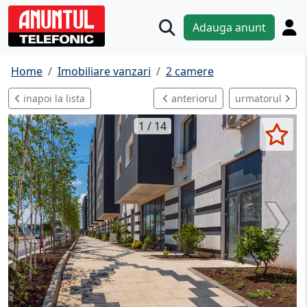
Adauga anunt
Home
Imobiliare vanzari
2 camere
inapoi la lista
anteriorul
urmatorul
1 / 14