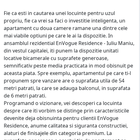
Fie ca esti in cautarea unei locuinte pentru uzul
propriu, fie ca vrei sa faci o investitie inteligenta, un
apartament cu doua camere ramane una dintre cele
mai viabile optiuni pe care le ai la dispozitie. In
ansamblul rezidential EnVogue Residence - Iuliu Maniu,
din vestul capitalei, iti punem la dispozitie unitati
locative bicamerale cu suprafete generoase,
semnificativ peste media practicata in mod obisnuit pe
aceasta piata. Spre exemplu, apartamentul pe care ti-l
propunem spre vanzare are o suprafata utila de 54
metri patrati, la care se adauga balconul, in suprafata
de 6 metri patrati.
Programand o vizionare, vei descoperi ca locuinta
despre care iti vorbim se distinge prin caracteristicile
devenite deja obisnuinta pentru clientii EnVogue
Residence, anume calitatea si siguranta constructiei,
alaturi de finisajele din categoria premium. La