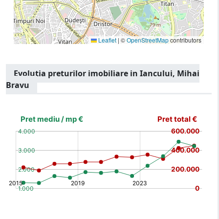
Leaflet
|
©
OpenStreetMap
contributors
Evolutia preturilor imobiliare in Iancului, Mihai
Bravu
[bold]
€
€
(%)
(%)
[/b]