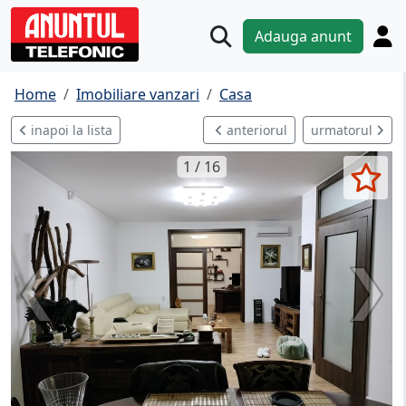
Adauga anunt
Home
Imobiliare vanzari
Casa
inapoi la lista
anteriorul
urmatorul
1 / 16