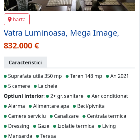
harta
Vatra Luminoasa, Mega Image,
832.000 €
Caracteristici
Suprafata utila 350 mp
Teren 148 mp
An 2021
5 camere
La cheie
Optiuni interior
:
2+ gr. sanitare
Aer conditionat
Alarma
Alimentare apa
Beci/pivnita
Camera serviciu
Canalizare
Centrala termica
Dressing
Gaze
Izolatie termica
Living
Mansarda
Terasa