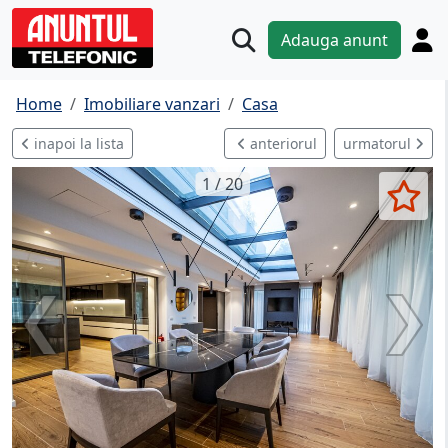
Adauga anunt
Home
Imobiliare vanzari
Casa
inapoi la lista
anteriorul
urmatorul
1 / 20