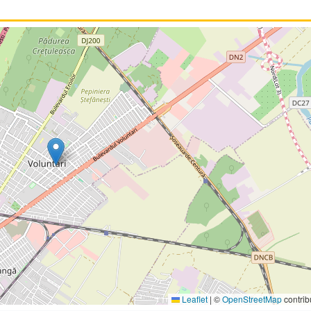
Leaflet
|
©
OpenStreetMap
contrib