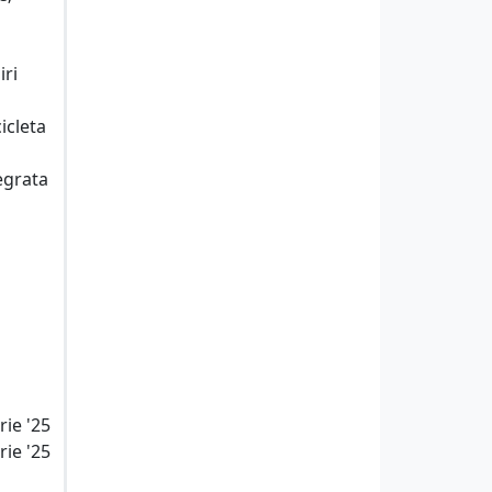
iri
icleta
tegrata
rie '25
rie '25