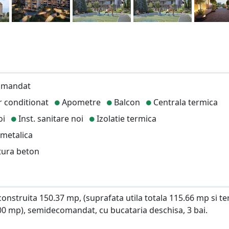
omandat
 conditionat
Apometre
Balcon
Centrala termica
oi
Inst. sanitare noi
Izolatie termica
metalica
tura beton
nstruita 150.37 mp, (suprafata utila totala 115.66 mp si te
00 mp), semidecomandat, cu bucataria deschisa, 3 bai.