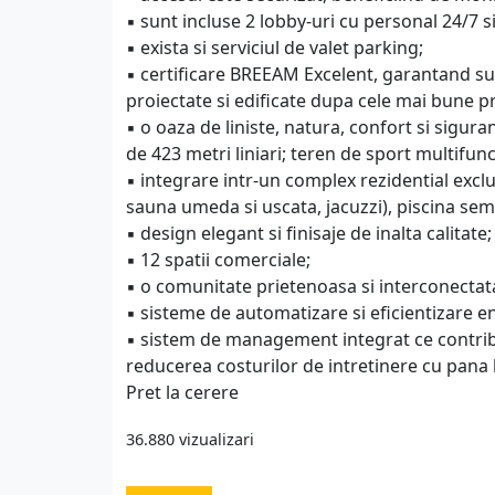
▪️ sunt incluse 2 lobby-uri cu personal 24/7 s
▪️ exista si serviciul de valet parking;
▪️ certificare BREEAM Excelent, garantand sus
proiectate si edificate dupa cele mai bune pra
▪️ o oaza de liniste, natura, confort si sigur
de 423 metri liniari; teren de sport multifun
▪️ integrare intr-un complex rezidential excl
sauna umeda si uscata, jacuzzi), piscina semi
▪️ design elegant si finisaje de inalta calitate;
▪️ 12 spatii comerciale;
▪️ o comunitate prietenoasa si interconectata
▪️ sisteme de automatizare si eficientizare en
▪️ sistem de management integrat ce contribu
reducerea costurilor de intretinere cu pana 
Pret la cerere
36.880 vizualizari