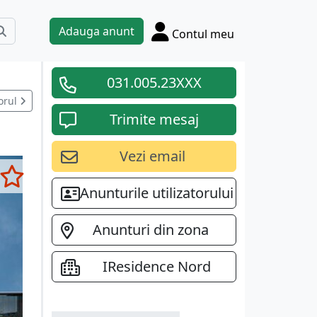
Adauga anunt
Contul meu
031.005.23XXX
orul
Trimite mesaj
Vezi email
Anunturile utilizatorului
Anunturi din zona
IResidence Nord