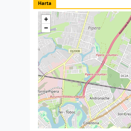
Harta
+
−