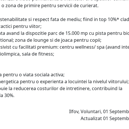
i o zona de primire pentru servicii de curierat.
tenabilitate si respect fata de mediu; fiind in top 10%* clad
ctici pentru viitor;
anta avand la dispozitie parc de 15.000 mp cu pista pentru bic
ctional; zona de lounge si de joaca pentru copii;
usivist cu facilitati premium: centru wellness/ spa (avand in
olimpica, sala de fitness;
 pentru o viata sociala activa;
ergetica pentru o experienta a locuintei la nivelul viitorului;
ie la reducerea costurilor de intretinere, contribuind la
la 30%.
Ilfov, Voluntari, 01 Septemb
Actualizat 01 Septemb