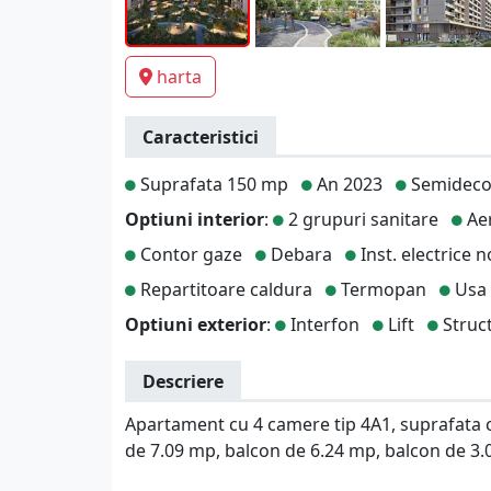
harta
Caracteristici
Suprafata 150 mp
An 2023
Semidec
Optiuni interior
:
2 grupuri sanitare
Aer
Contor gaze
Debara
Inst. electrice n
Repartitoare caldura
Termopan
Usa 
Optiuni exterior
:
Interfon
Lift
Struc
Descriere
Apartament cu 4 camere tip 4A1, suprafata co
de 7.09 mp, balcon de 6.24 mp, balcon de 3.