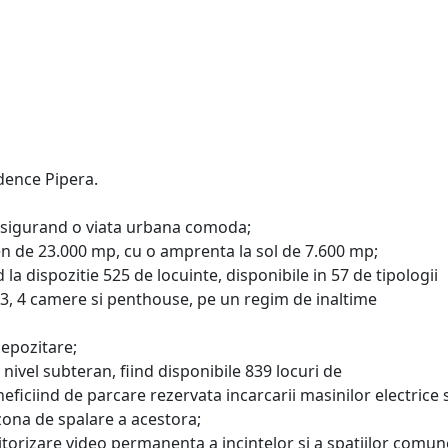
dence Pipera.
, asigurand o viata urbana comoda;
en de 23.000 mp, cu o amprenta la sol de 7.600 mp;
 la dispozitie 525 de locuinte, disponibile in 57 de tipologii
, 3, 4 camere si penthouse, pe un regim de inaltime
depozitare;
la nivel subteran, fiind disponibile 839 locuri de
eneficiind de parcare rezervata incarcarii masinilor electrice s
 zona de spalare a acestora;
itorizare video permanenta a incintelor si a spatiilor comun