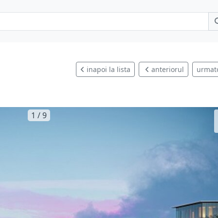
inapoi la lista
anteriorul
urmat
d
1 / 9