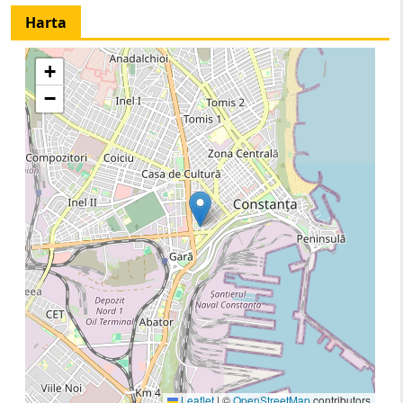
Harta
+
−
Leaflet
|
©
OpenStreetMap
contributors