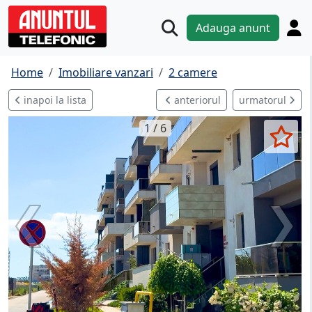
Adauga anunt
Home
Imobiliare vanzari
2 camere
inapoi la lista
anteriorul
urmatorul
1 / 6