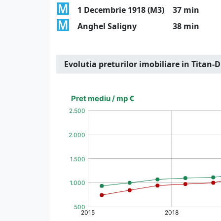
1 Decembrie 1918 (M3)
37 min
Anghel Saligny
38 min
Evolutia preturilor imobiliare in Titan-D
[bold]
€
€
(%)
(%)
[/b]