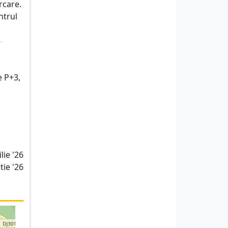
rcare.
ntrul
-
e P+3,
lie '26
tie '26