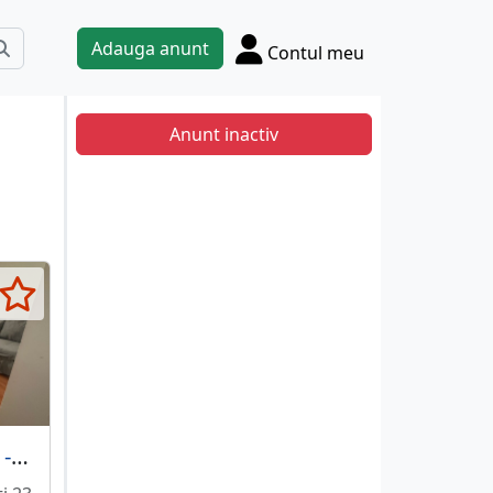
Adauga anunt
Contul meu
Anunt inactiv
Titan 2 camere - 41,5 mp, etaj 9/10, la 7 minute de metrou