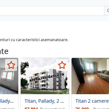
unturi cu caracteristici asemanatoare.
ate
Theodor Pallady, 1 Decembrie 1918, apartament 2 camere, comision 0%.
Titan, Pallady, 2 camere ideal investitie, incalzire in pardoseala