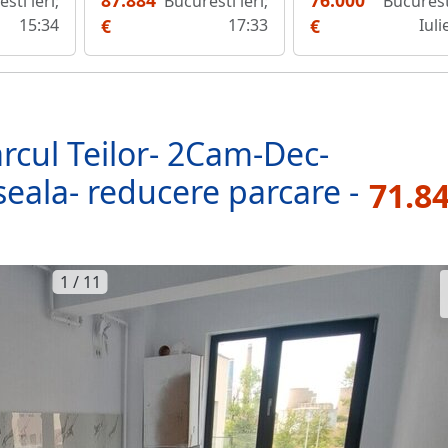
87.884
76.000
sti ieri;
Bucuresti ieri;
Bucurest
15:34
€
17:33
€
Iuli
rcul Teilor- 2Cam-Dec-
eala- reducere parcare -
71.84
1 / 11