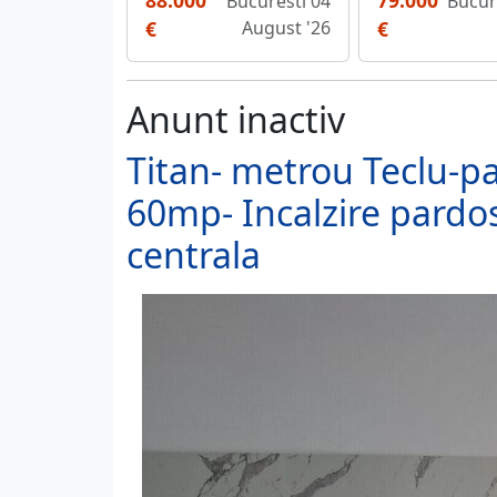
88.000
79.000
Bucuresti 04
Bucure
€
August '26
€
Anunt inactiv
Titan- metrou Teclu-pa
60mp- Incalzire pardos
centrala