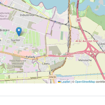
Leaflet
|
©
OpenStreetMap
contrib