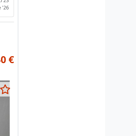
i 23
e '26
0 €