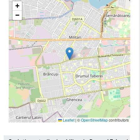
+
−
Leaflet
|
©
OpenStreetMap
contributors