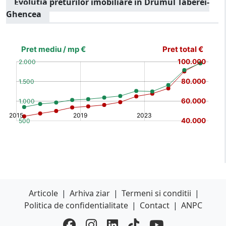
Evolutia preturilor imobiliare in Drumul Taberei-
Ghencea
[bold]
€
€
(%)
(%)
[/b]
Articole
|
Arhiva ziar
|
Termeni si conditii
|
Politica de confidentialitate
|
Contact
|
ANPC