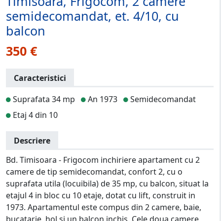
Timisoara, Frigocom, 2 camere
semidecomandat, et. 4/10, cu
balcon
350 €
Caracteristici
Suprafata 34 mp
An 1973
Semidecomandat
Etaj 4 din 10
Descriere
Bd. Timisoara - Frigocom inchiriere apartament cu 2
camere de tip semidecomandat, confort 2, cu o
suprafata utila (locuibila) de 35 mp, cu balcon, situat la
etajul 4 in bloc cu 10 etaje, dotat cu lift, construit in
1973. Apartamentul este compus din 2 camere, baie,
bucatarie, hol si un balcon inchis. Cele doua camere