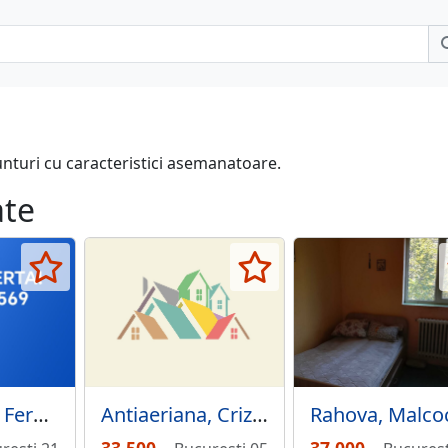
unturi cu caracteristici asemanatoare.
ate
Prelungirea Ferentari, Lidl,
Rahova, Malco
Antiaeriana, Crizantemelor,