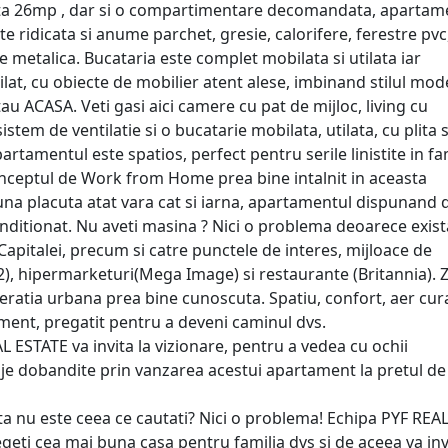
fata 26mp , dar si o compartimentare decomandata, apartam
te ridicata si anume parchet, gresie, calorifere, ferestre pvc
e metalica. Bucataria este complet mobilata si utilata iar
lat, cu obiecte de mobilier atent alese, imbinand stilul mod
 tau ACASA. Veti gasi aici camere cu pat de mijloc, living cu
tem de ventilatie si o bucatarie mobilata, utilata, cu plita s
artamentul este spatios, perfect pentru serile linistite in fam
conceptul de Work from Home prea bine intalnit in aceasta
una placuta atat vara cat si iarna, apartamentul dispunand 
onditionat. Nu aveti masina ? Nici o problema deoarece exist
i Capitalei, precum si catre punctele de interes, mijloace de
2), hipermarketuri(Mega Image) si restaurante (Britannia). 
omeratia urbana prea bine cunoscuta. Spatiu, confort, aer cura
ament, pregatit pentru a deveni caminul dvs.
L ESTATE va invita la vizionare, pentru a vedea cu ochii
je dobandite prin vanzarea acestui apartament la pretul de
ta nu este ceea ce cautati? Nici o problema! Echipa PYF REA
geti cea mai buna casa pentru familia dvs si de aceea va in