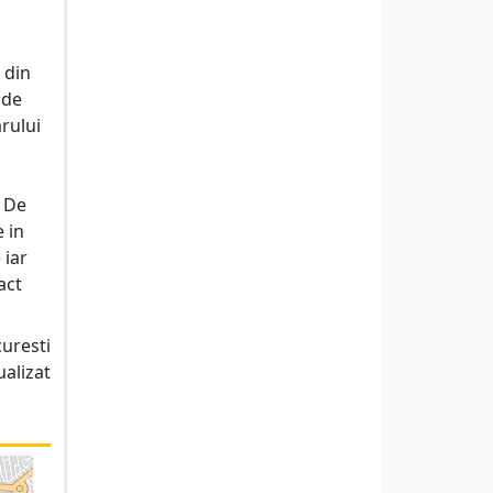
 din
 de
rului
! De
 in
 iar
act
uresti
ualizat