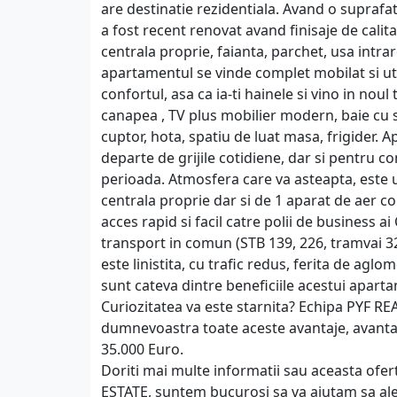
are destinatie rezidentiala. Avand o supra
a fost recent renovat avand finisaje de calita
centrala proprie, faianta, parchet, usa intrar
apartamentul se vinde complet mobilat si uti
confortul, asa ca ia-ti hainele si vino in noul
canapea , TV plus mobilier modern, baie cu sis
cuptor, hota, spatiu de luat masa, frigider. Ap
departe de grijile cotidiene, dar si pentru 
perioada. Atmosfera care va asteapta, este 
centrala proprie dar si de 1 aparat de aer c
acces rapid si facil catre polii de business a
transport in comun (STB 139, 226, tramvai 3
este linistita, cu trafic redus, ferita de agl
sunt cateva dintre beneficiile acestui apart
Curiozitatea va este starnita? Echipa PYF REA
dumnevoastra toate aceste avantaje, avanta
35.000 Euro.
Doriti mai multe informatii sau aceasta ofer
ESTATE, suntem bucurosi sa va ajutam sa ale