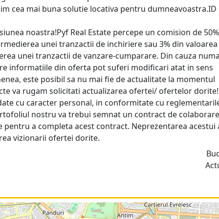
asim cea mai buna solutie locativa pentru dumneavoastra.ID
isiunea noastra!Pyf Real Estate percepe un comision de 50%
ermedierea unei tranzactii de inchiriere sau 3% din valoarea
ierea unei tranzactii de vanzare-cumparare. Din cauza numa
are informatiile din oferta pot suferi modificari atat in sens
emenea, este posibil sa nu mai fie de actualitate la momentul
cte va rugam solicitati actualizarea ofertei/ ofertelor dorite
ate cu caracter personal, in conformitate cu reglementarile
rtofoliul nostru va trebui semnat un contract de colaborare
ate pentru a completa acest contract. Neprezentarea acestui 
 vizionarii ofertei dorite.
Buc
Act