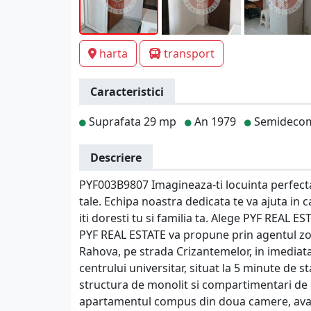
harta
transport
Caracteristici
Suprafata 29 mp
An 1979
Semideco
Descriere
PYF003B9807 Imagineaza-ti locuinta perfecta, 
tale. Echipa noastra dedicata te va ajuta in 
iti doresti tu si familia ta. Alege PYF REAL E
PYF REAL ESTATE va propune prin agentul zo
Rahova, pe strada Crizantemelor, in imediata
centrului universitar, situat la 5 minute de st
structura de monolit si compartimentari de ca
apartamentul compus din doua camere, avand u