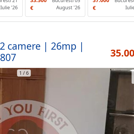
37.000
33.500
resti 21
Bucurest
Bucuresti 05
Iulie '26
€
Iuli
€
August '26
2 camere | 26mp |
35.00
9807
1 / 6