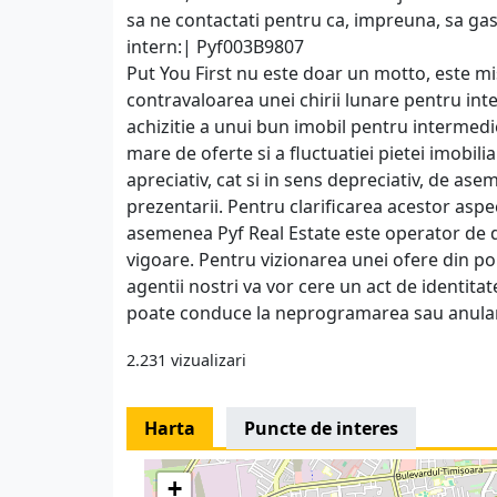
sa ne contactati pentru ca, impreuna, sa g
intern:| Pyf003B9807
Put You First nu este doar un motto, este m
contravaloarea unei chirii lunare pentru int
achizitie a unui bun imobil pentru intermed
mare de oferte si a fluctuatiei pietei imobili
apreciativ, cat si in sens depreciativ, de as
prezentarii. Pentru clarificarea acestor aspe
asemenea Pyf Real Estate este operator de d
vigoare. Pentru vizionarea unei ofere din po
agentii nostri va vor cere un act de identit
poate conduce la neprogramarea sau anularea
2.231 vizualizari
Harta
Puncte de interes
+