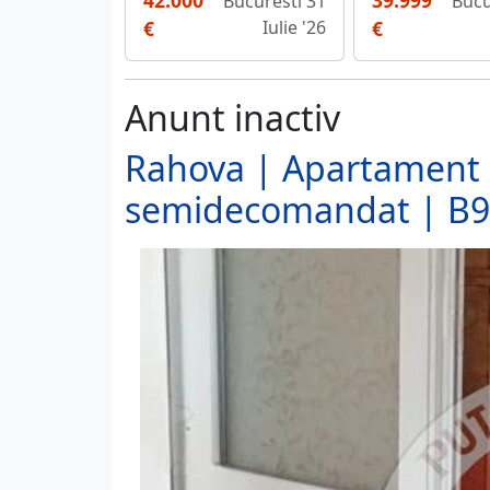
42.000
39.999
Bucuresti 31
Bucu
€
Iulie '26
€
Anunt inactiv
Rahova | Apartament 
semidecomandat | B