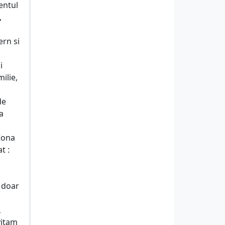
entul
,
ern si
i
ilie,
de
a
Zona
t :
 doar
L
vitam