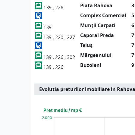
Piața Rahova
3
139 , 226
Complex Comercial
5
Munții Carpați
6
139
Caporal Preda
7
139 , 220 , 227
Teiuș
7
Mărgeanului
7
139 , 226 , 302
Buzoieni
9
139 , 226
Evolutia preturilor imobiliare in Rahov
[bold]
€
€
(%)
(%)
[/b]