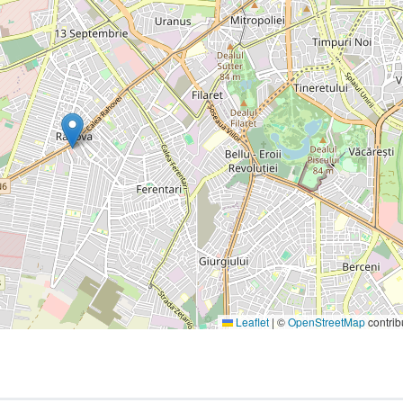
Leaflet
|
©
OpenStreetMap
contrib