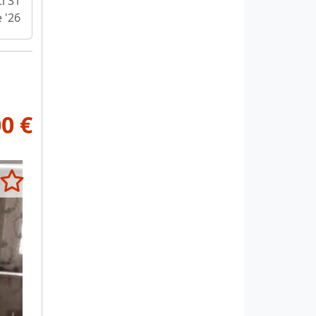
i 31
e '26
0 €