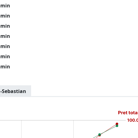
 min
 min
 min
 min
 min
 min
 min
a-Sebastian