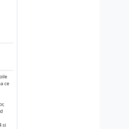
oile
ea ce
r,
nd
 si