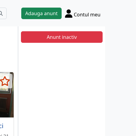
Adauga anunt
Contul meu
Anunt inactiv
ci