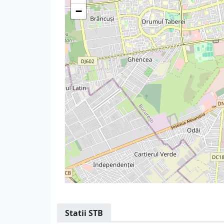
−
Statii STB