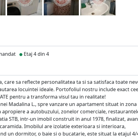
mandat
Etaj 4 din 4
care sa reflecte personalitatea ta si sa satisfaca toate nev
cautarea locuintei ideale. Portofoliul nostru include exact ce
STATE pentru a transforma visul tau in realitate!
nei Madalina L., spre vanzare un apartament situat in zona
 apropiere a autobuzului, zonelor comerciale, restaurantelo
atia STB, intr-un imobil construit in anul 1978, finalizat, ava
ramida. Imobilul are izolatie exterioara si interioara,
n dormitor, o baie si o bucatarie, este situat la etajul 4/4