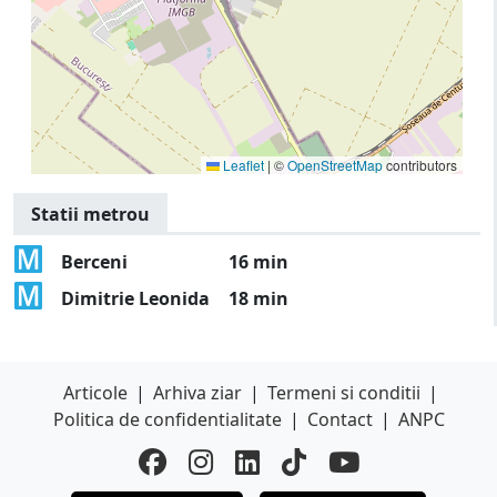
Leaflet
|
©
OpenStreetMap
contributors
Statii metrou
Berceni
16 min
Dimitrie Leonida
18 min
Articole
|
Arhiva ziar
|
Termeni si conditii
|
Politica de confidentialitate
|
Contact
|
ANPC