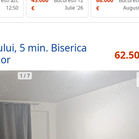
45.000
68.000
Bucuresti 12
Bucurest
esti azi;
€
Iulie '26
€
August
12:50
lui, 5 min. Biserica
62.50
lor
1 / 7