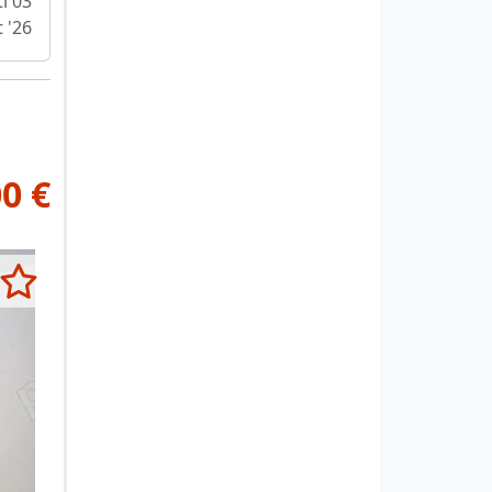
i 03
 '26
0 €