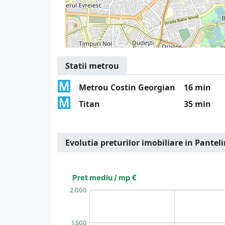
Statii metrou
Metrou Costin Georgian
16 min
Titan
35 min
Evolutia preturilor imobiliare in Pante
[bold]
€
€
(%)
(%)
[/b]