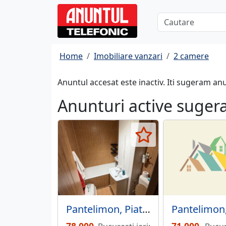
Home
Imobiliare vanzari
2 camere
Anuntul accesat este inactiv. Iti sugeram an
Anunturi active suger
Pantelimon, Piata Delfinului, Lidl, Mega Mall, Parc National, semistradal