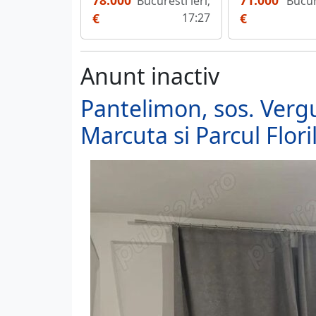
78.000
71.000
Bucuresti ieri;
Bucur
€
17:27
€
Anunt inactiv
Pantelimon, sos. Vergu
Marcuta si Parcul Flori