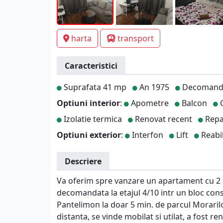
harta
transport
Caracteristici
Suprafata 41 mp
An 1975
Decomand
Optiuni interior
:
Apometre
Balcon
C
Izolatie termica
Renovat recent
Repa
Optiuni exterior
:
Interfon
Lift
Reabil
Descriere
Va oferim spre vanzare un apartament cu 2
decomandata la etajul 4/10 intr un bloc cons
Pantelimon la doar 5 min. de parcul Morarilor
distanta, se vinde mobilat si utilat, a fost 