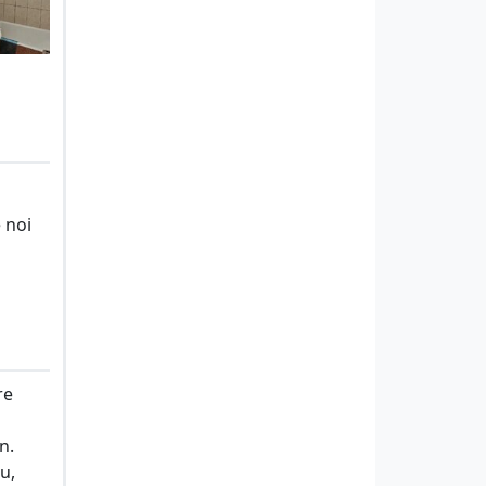
 noi
re
n.
u,