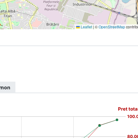
Leaflet
|
©
OpenStreetMap
contrib
limon