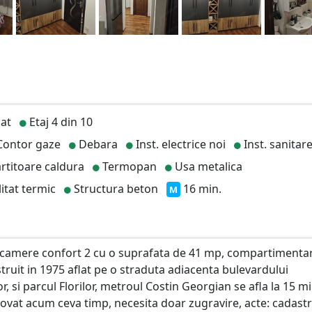
at
Etaj 4 din 10
ontor gaze
Debara
Inst. electrice noi
Inst. sanitare
rtitoare caldura
Termopan
Usa metalica
itat termic
Structura beton
16 min.
M
 camere confort 2 cu o suprafata de 41 mp, compartimenta
truit in 1975 aflat pe o straduta adiacenta bulevardului
, si parcul Florilor, metroul Costin Georgian se afla la 15 mi
renovat acum ceva timp, necesita doar zugravire, acte: cadastr