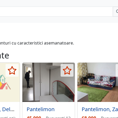
unturi cu caracteristici asemanatoare.
ate
Pantelimon
Pantelimon, Delfinului,