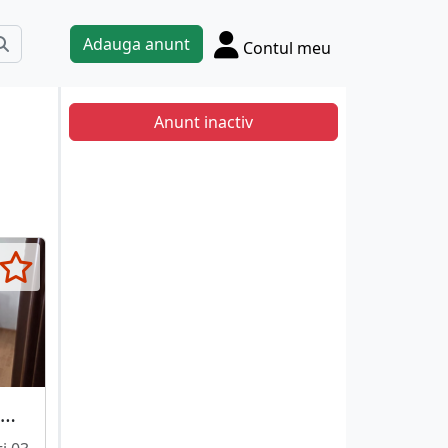
Adauga anunt
Contul meu
Anunt inactiv
Pantelimon, Zambila Ionita,