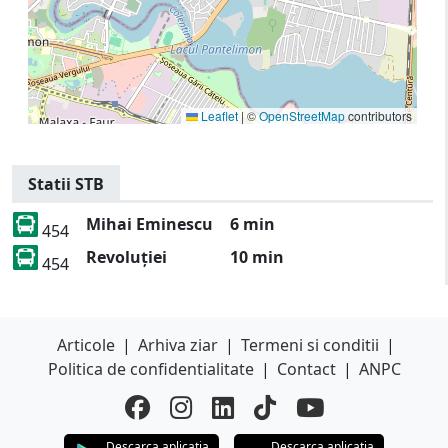
Leaflet
|
©
OpenStreetMap
contributors
Statii STB
Mihai Eminescu
6 min
454
Revoluției
10 min
454
Articole
|
Arhiva ziar
|
Termeni si conditii
|
Politica de confidentialitate
|
Contact
|
ANPC
Descarca aplicatia
Descarca aplicatia