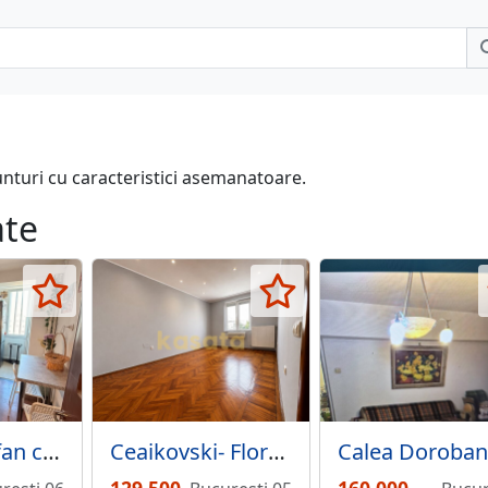
unturi cu caracteristici asemanatoare.
ate
Metrou Stefan cel Mare, Stadion Dinamo Spital Floreasca apartament 2 camere
Ceaikovski- Floreasca 2 camere igienizat boxa 11mp centrala