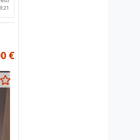
esti
09:21
0 €