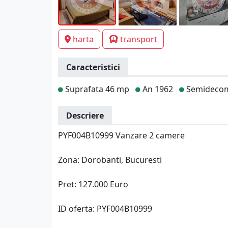
harta
transport
Caracteristici
Suprafata 46 mp
An 1962
Semideco
Descriere
PYF004B10999 Vanzare 2 camere
Zona: Dorobanti, Bucuresti
Pret: 127.000 Euro
ID oferta: PYF004B10999