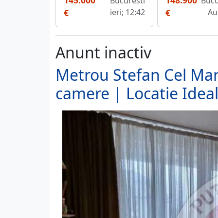
145.000
148.900
Bucuresti
Bucu
€
ieri; 12:42
€
Au
Anunt inactiv
Metrou Stefan Cel Ma
camere | Locatie Idea