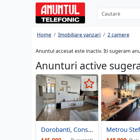
Home
Imobiliare vanzari
2 camere
Anuntul accesat este inactiv. Iti sugeram an
Anunturi active suger
Dorobanti, Constantin Aricescu, bloc 2016, apartament 2 camere,