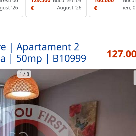
129.500
160.000
resti 06
Bucuresti 05
Bucur
gust '26
€
August '26
€
ieri; 
re | Apartament 2
127.00
la | 50mp | B10999
1 / 8