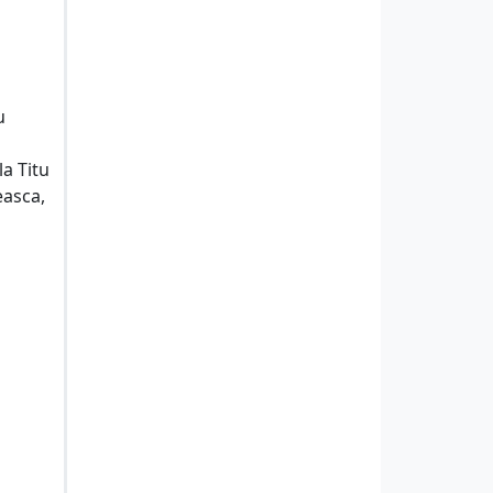
u
la Titu
easca,