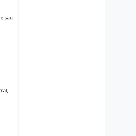
re sau
ral,
.