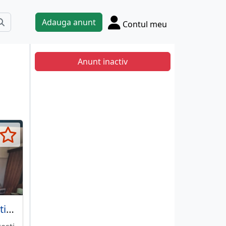
Adauga anunt
Contul meu
Anunt inactiv
Calea Dorobantilor-vis a vis ASE