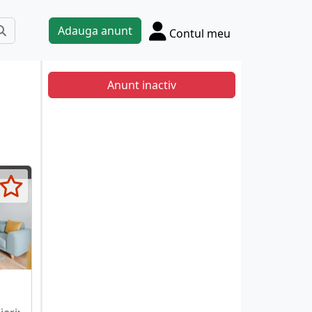
Adauga anunt
Contul meu
Anunt inactiv