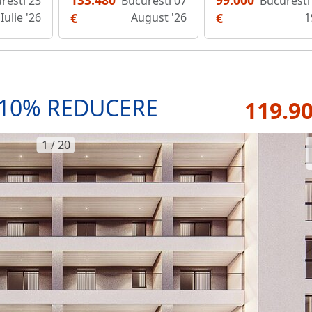
133.480
99.000
resti 23
Bucuresti 07
Bucuresti 
Iulie '26
€
August '26
€
1
 -10% REDUCERE
119.90
1 / 20