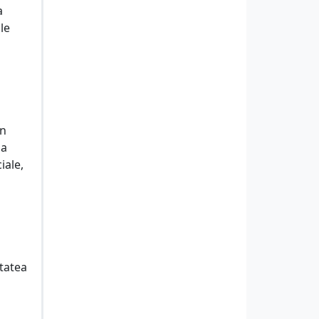
a
 le
in
la
iale,
etatea