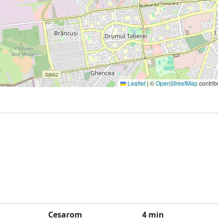
Leaflet
|
©
OpenStreetMap
contrib
Cesarom
4 min