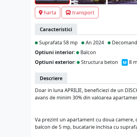
harta
transport
Caracteristici
Suprafata 58 mp
An 2024
Decomand
Optiuni interior
:
Balcon
Optiuni exterior
:
Structura beton
8 m
M
Descriere
Doar in luna APRILIE, beneficiezi de un DIS
avans de minim 30% din valoarea apartamen
Va prezint un apartament cu doua camere, 
balcon de 5 mp, bucatarie inchisa cu suprafata