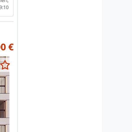
ieri;
9:10
0 €