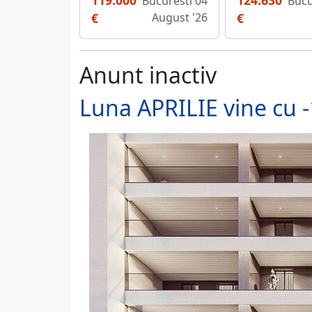
119.000
124.630
Bucuresti 04
Bucu
€
August '26
€
Anunt inactiv
Luna APRILIE vine cu