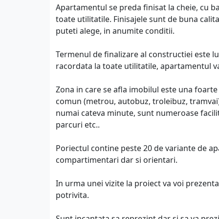
Apartamentul se preda finisat la cheie, cu b
toate utilitatile. Finisajele sunt de buna calita
puteti alege, in anumite conditii.
Termenul de finalizare al constructiei este l
racordata la toate utilitatile, apartamentul v
Zona in care se afla imobilul este una foarte
comun (metrou, autobuz, troleibuz, tramvai) d
numai cateva minute, sunt numeroase facilita
parcuri etc..
Poriectul contine peste 20 de variante de ap
compartimentari dar si orientari.
In urma unei vizite la proiect va voi prezent
potrivita.
Sunt incantata sa reprezint dar si sa va prezi