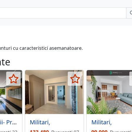
unturi cu caracteristici asemanatoare.
ate
Militari- Pacii- Preciziei, 2 camere, 58.7 mp, Bloc Nou, Ideal Investitie
Militari,
Militari,