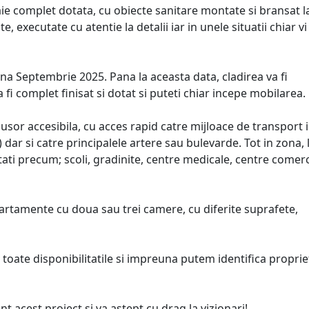
aie complet dotata, cu obiecte sanitare montate si bransat l
te, executate cu atentie la detalii iar in unele situatii chiar vi
una Septembrie 2025. Pana la aceasta data, cladirea va fi
a fi complet finisat si dotat si puteti chiar incepe mobilarea.
 usor accesibila, cu acces rapid catre mijloace de transport 
ar si catre principalele artere sau bulevarde. Tot in zona, 
ti precum; scoli, gradinite, centre medicale, centre comerc
artamente cu doua sau trei camere, cu diferite suprafete,
a toate disponibilitatile si impreuna putem identifica propri
nt acest proiect si va astept cu drag la vizionari!