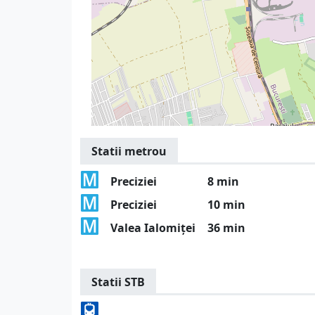
Statii metrou
Preciziei
8 min
Preciziei
10 min
Valea Ialomiței
36 min
Statii STB