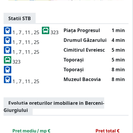
Statii STB
Piața Progresul
1 min
1 , 7 , 11 , 25
323
Drumul Găzarului
4 min
1 , 7 , 11 , 25
Cimitirul Evreiesc
5 min
1 , 7 , 11 , 25
Toporași
5 min
323
Toporași
8 min
Muzeul Bacovia
8 min
1 , 7 , 11 , 25
Evolutia preturilor imobiliare in Berceni-
Giurgiului
[bold]
€
€
(%)