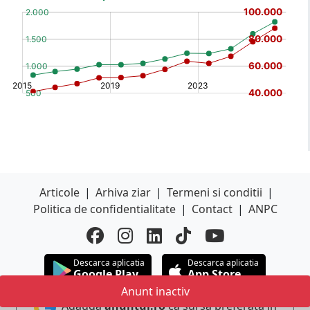
(%)
[/b]
Articole
|
Arhiva ziar
|
Termeni si conditii
|
Politica de confidentialitate
|
Contact
|
ANPC
Descarca aplicatia
Descarca aplicatia
Google Play
App Store
Anunt inactiv
Adauga
anuntul.ro
ca sursa preferata in