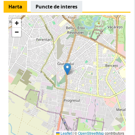
Harta
Puncte de interes
+
−
Leaflet
|
©
OpenStreetMap
contributors