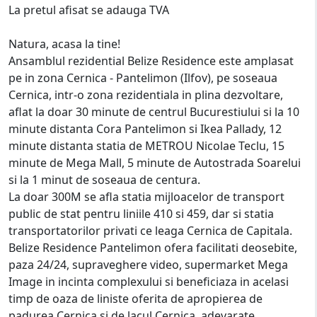
La pretul afisat se adauga TVA
Natura, acasa la tine!
Ansamblul rezidential Belize Residence este amplasat
pe in zona Cernica - Pantelimon (Ilfov), pe soseaua
Cernica, intr-o zona rezidentiala in plina dezvoltare,
aflat la doar 30 minute de centrul Bucurestiului si la 10
minute distanta Cora Pantelimon si Ikea Pallady, 12
minute distanta statia de METROU Nicolae Teclu, 15
minute de Mega Mall, 5 minute de Autostrada Soarelui
si la 1 minut de soseaua de centura.
La doar 300M se afla statia mijloacelor de transport
public de stat pentru liniile 410 si 459, dar si statia
transportatorilor privati ce leaga Cernica de Capitala.
Belize Residence Pantelimon ofera facilitati deosebite,
paza 24/24, supraveghere video, supermarket Mega
Image in incinta complexului si beneficiaza in acelasi
timp de oaza de liniste oferita de apropierea de
padurea Cernica si de lacul Cernica, adevarate