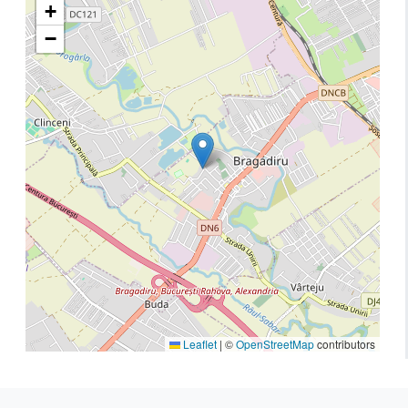
+
−
Leaflet
|
©
OpenStreetMap
contributors