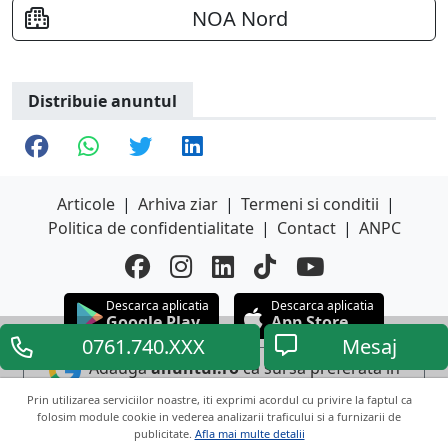
NOA Nord
Distribuie anuntul
Articole
|
Arhiva ziar
|
Termeni si conditii
|
Politica de confidentialitate
|
Contact
|
ANPC
Descarca aplicatia
Descarca aplicatia
Google Play
App Store
0761.740.XXX
Mesaj
Adauga
anuntul.ro
ca sursa preferata in
Google
Prin utilizarea serviciilor noastre, iti exprimi acordul cu privire la faptul ca
folosim module cookie in vederea analizarii traficului si a furnizarii de
publicitate.
Afla mai multe detalii
Copyright © 2026 ANUNTUL TELEFONIC