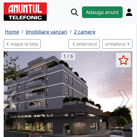
Adauga anunt
Home
Imobiliare vanzari
2 camere
inapoi la lista
anteriorul
urmatorul
1 / 6