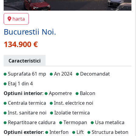
harta
Bucurestii Noi.
134.900 €
Caracteristici
Suprafata 61 mp
An 2024
Decomandat
Etaj 1 din 4
Optiuni interior
:
Apometre
Balcon
Centrala termica
Inst. electrice noi
Inst. sanitare noi
Izolatie termica
Repartitoare caldura
Termopan
Usa metalica
Optiuni exterior
:
Interfon
Lift
Structura beton