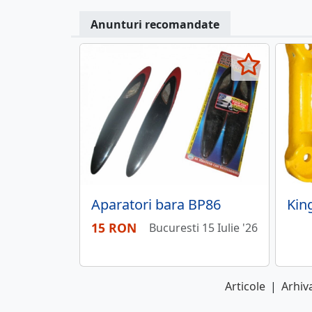
Anunturi recomandate
Aparatori bara BP86
15 RON
Bucuresti 15 Iulie '26
Articole
|
Arhiva