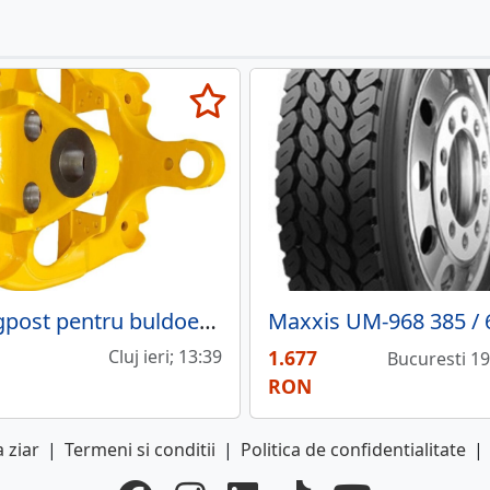
Kingpost pentru buldoexcavatoare JCB 3CX 4CX
Cluj ieri; 13:39
1.677
Bucuresti 19 
RON
 ziar
|
Termeni si conditii
|
Politica de confidentialitate
|