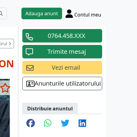
Adauga anunt
Contul meu
0764.458.XXX
orul
Trimite mesaj
RON
Vezi email
Anunturile utilizatorului
Distribuie anuntul