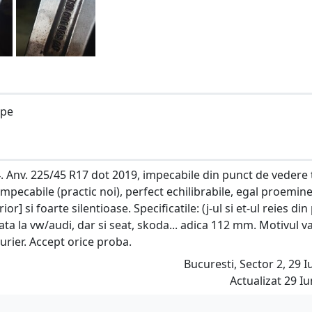
ope
. Anv. 225/45 R17 dot 2019, impecabile din punct de vedere 
impecabile (practic noi), perfect echilibrabile, egal proemin
r] si foarte silentioase. Specificatile: (j-ul si et-ul reies din
zata la vw/audi, dar si seat, skoda... adica 112 mm. Motivul v
curier. Accept orice proba.
Bucuresti, Sector 2, 29 Iu
Actualizat 29 Iu