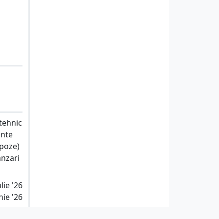
tehnic
ente
 poze)
anzari
lie '26
nie '26