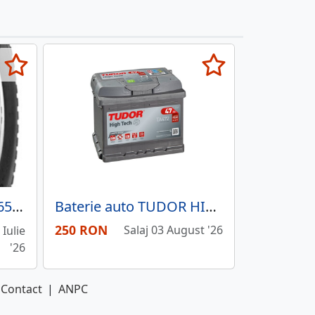
Maxxis UM-968 385 / 65 R22.5 160 J TL
Baterie auto TUDOR HIGH-TECH 47 Ah TA472 450A
250 RON
Salaj 03 August '26
Iulie
'26
Contact
|
ANPC