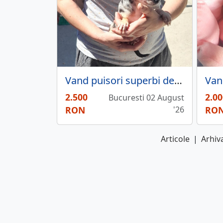
Vand puisori superbi de Chihuahua
2.500
2.00
Bucuresti 02 August
RON
'26
RO
Articole
|
Arhiva