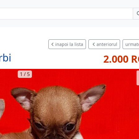
inapoi la lista
anteriorul
urmat
rbi
2.000 
1 / 5