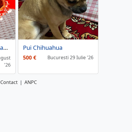
Vand puisori de Chihuahua superbi,
Pui Chihuahua
500 €
Bucuresti 29 Iulie '26
ugust
'26
Contact
|
ANPC