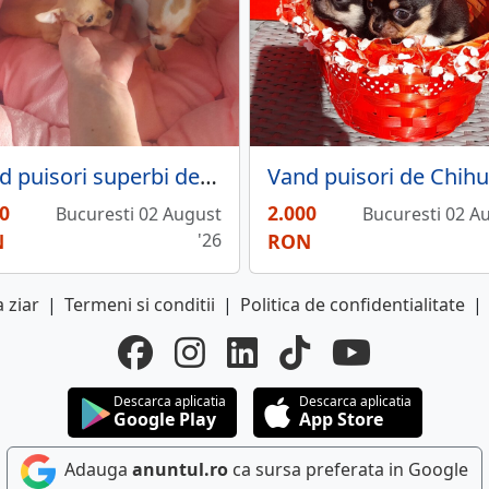
Vand puisori superbi de Chihuahua MiniToy
0
2.000
Bucuresti 02 August
Bucuresti 02 A
N
'26
RON
 ziar
|
Termeni si conditii
|
Politica de confidentialitate
|
Descarca aplicatia
Descarca aplicatia
Google Play
App Store
Adauga
anuntul.ro
ca sursa preferata in Google