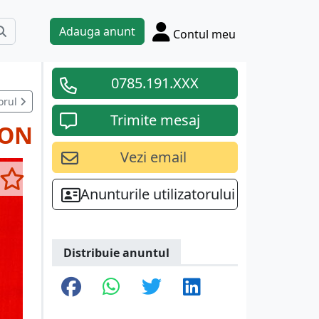
Adauga anunt
Contul meu
0785.191.XXX
orul
Trimite mesaj
RON
Vezi email
Anunturile utilizatorului
Distribuie anuntul