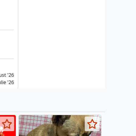
ust '26
lie '26