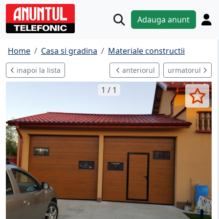
Adauga anunt
Home
Casa si gradina
Materiale constructii
inapoi la lista
anteriorul
urmatorul
1 / 1