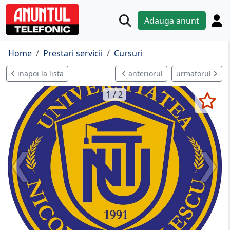
Adauga anunt
Home
Prestari servicii
Cursuri
inapoi la lista
anteriorul
urmatorul
1 / 2