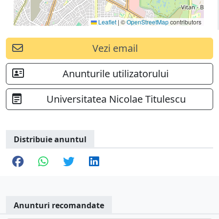
Leaflet
|
©
OpenStreetMap
contributors
Vezi email
Anunturile utilizatorului
Universitatea Nicolae Titulescu
Distribuie anuntul
Anunturi recomandate