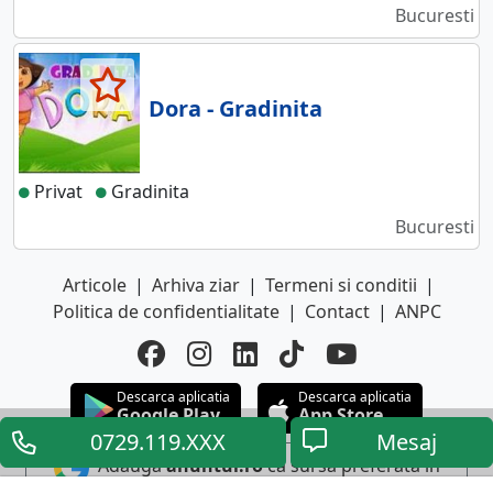
Bucuresti
Dora - Gradinita
Privat
Gradinita
Bucuresti
Articole
|
Arhiva ziar
|
Termeni si conditii
|
Politica de confidentialitate
|
Contact
|
ANPC
Descarca aplicatia
Descarca aplicatia
Google Play
App Store
0729.119.XXX
Mesaj
Adauga
anuntul.ro
ca sursa preferata in