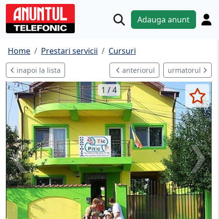
Adauga anunt
Home
Prestari servicii
Cursuri
inapoi la lista
anteriorul
urmatorul
1 / 4