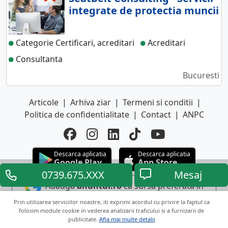
integrate de protectia muncii
Categorie Certificari, acreditari
Acreditari
Consultanta
Bucuresti
Articole
|
Arhiva ziar
|
Termeni si conditii
|
Politica de confidentialitate
|
Contact
|
ANPC
Descarca aplicatia
Descarca aplicatia
Google Play
App Store
0739.675.XXX
Mesaj
Adauga
anuntul.ro
ca sursa preferata in
Google
Prin utilizarea serviciilor noastre, iti exprimi acordul cu privire la faptul ca
folosim module cookie in vederea analizarii traficului si a furnizarii de
publicitate.
Afla mai multe detalii
Copyright © 2026 ANUNTUL TELEFONIC