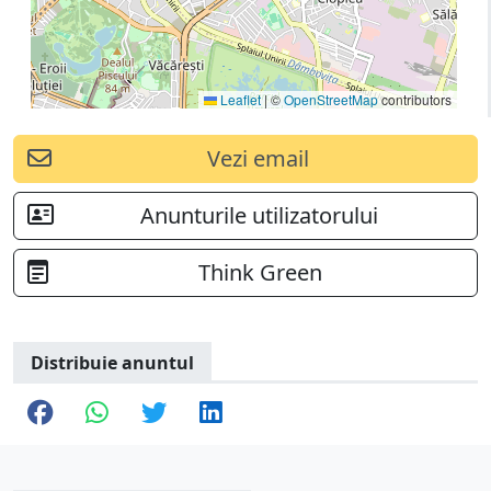
Leaflet
|
©
OpenStreetMap
contributors
Vezi email
Anunturile utilizatorului
Think Green
Distribuie anuntul