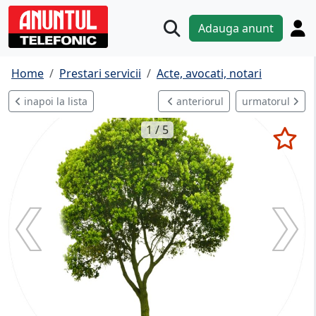
Adauga anunt
Home
Prestari servicii
Acte, avocati, notari
inapoi la lista
anteriorul
urmatorul
1 / 5