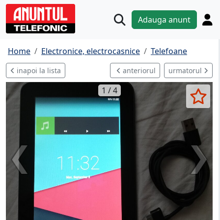
Adauga anunt
Home
Electronice, electrocasnice
Telefoane
inapoi la lista
anteriorul
urmatorul
1 / 4