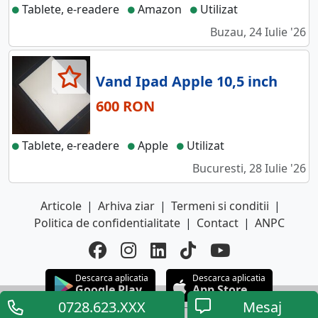
Tablete, e-readere
Amazon
Utilizat
Buzau, 24 Iulie '26
Vand Ipad Apple 10,5 inch
600 RON
Tablete, e-readere
Apple
Utilizat
Bucuresti, 28 Iulie '26
Articole
|
Arhiva ziar
|
Termeni si conditii
|
Politica de confidentialitate
|
Contact
|
ANPC
Descarca aplicatia
Descarca aplicatia
Google Play
App Store
0728.623.XXX
Mesaj