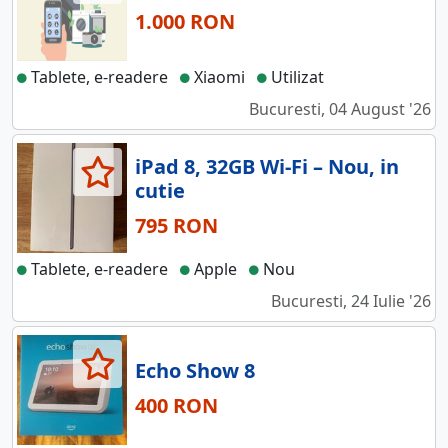
1.000 RON
Tablete, e-readere
Xiaomi
Utilizat
Bucuresti, 04 August '26
iPad 8, 32GB Wi-Fi – Nou, in
cutie
795 RON
Tablete, e-readere
Apple
Nou
Bucuresti, 24 Iulie '26
Echo Show 8
400 RON