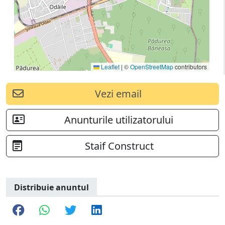
Leaflet
|
©
OpenStreetMap
contributors
Vezi email
Anunturile utilizatorului
Staif Construct
Distribuie anuntul