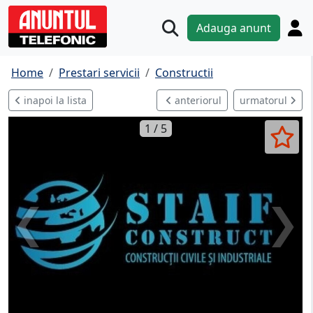
Adauga anunt
Home
Prestari servicii
Constructii
inapoi la lista
anteriorul
urmatorul
1 / 5