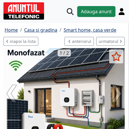
Adauga anunt
Home
Casa si gradina
Smart home, casa verde
inapoi la lista
anteriorul
urmatorul
1 / 2