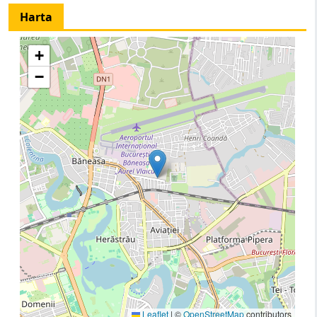
Harta
+
−
Leaflet
|
©
OpenStreetMap
contributors