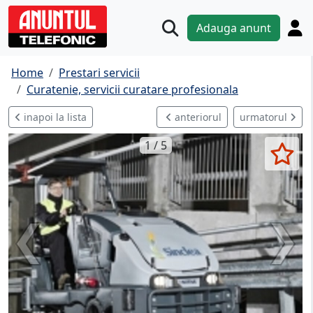
Adauga anunt
Home
Prestari servicii
Curatenie, servicii curatare profesionala
inapoi la lista
anteriorul
urmatorul
1 / 5