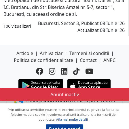
Metropolitan de Educatie si Cultura “Ioan I. Dalles”, sala
I.C. Bratianu, din Str. Biserica Amzei nr. 5-7, sector 1,
Bucuresti, cu aceeasi ordine de zi.
Bucuresti, Sector 3, Publicat 08 Iunie '26
106 vizualizari
Actualizat 08 Iunie '26
Articole
|
Arhiva ziar
|
Termeni si conditii
|
Politica de confidentialitate
|
Contact
|
ANPC
Descarca aplicatia
Descarca aplicatia
Google Play
App Store
Anunt inactiv
Adauga
anuntul.ro
ca sursa preferata in
Google
Prin utilizarea serviciilor noastre, iti exprimi acordul cu privire la faptul ca
folosim module cookie in vederea analizarii traficului si a furnizarii de
publicitate.
Afla mai multe detalii
Copyright © 2026 ANUNTUL TELEFONIC
Toate drepturile rezervate.