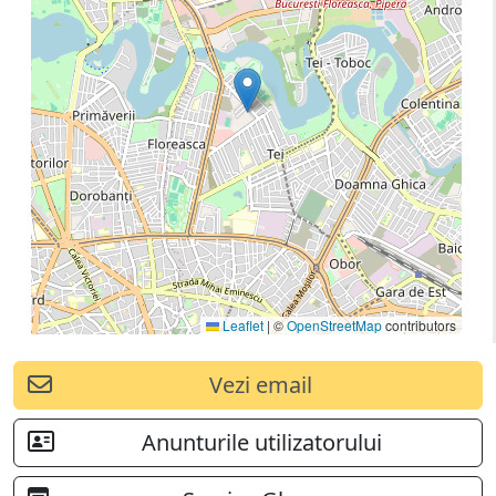
Leaflet
|
©
OpenStreetMap
contributors
Vezi email
Anunturile utilizatorului