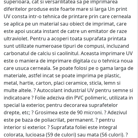
superioara, cat si versarilitatea sa pe imprimarea
diferitelor produse este foarte mare si larga Un print
UV consta intr-o tehnica de printare prin care cerneala
se aplica pe un material sau obiect de imprimat, care
este apoi uscata instant de catre un emitator de raze
ultraviolet. Pentru a acoperi toata suprafata printata
sunt utilizate numeroase tipuri de compusi, incluzand
carbonatul de calciu si caolinitul. Aceasta imprimare UV
este o maniera de imprimare digitala cu o tehnica noua
care usuca cerneala. Se poate folosi pe o gama larga de
materiale, astfel incat se poate imprima pe plastic,
metal, hartie, carton, placi ceramice, sticla, lemn si
multe altele. ? Autocolant industrial UV pentru semne si
indicatoare ? Folie adeziva din PVC polimeric, utilizata in
special la exterior, pentru decorarea suprafetelor
drepte, etc; ? Grosimea este de 90 microni. ? Adezivul
este pe baza de poliacrilat, permanent. ? pentru
interior si exterior. ? Suprafata foliei este integral
colorata, lucioasa (59 de culori) sau mata (56 culori). ?