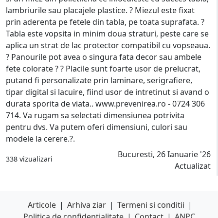
lambriurile sau placajele plastice. ? Miezul este fixat
prin aderenta pe fetele din tabla, pe toata suprafata. ?
Tabla este vopsita in minim doua straturi, peste care se
aplica un strat de lac protector compatibil cu vopseaua.
? Panourile pot avea o singura fata decor sau ambele
fete colorate ? ? Placile sunt foarte usor de prelucrat,
putand fi personalizate prin laminare, serigrafiere,
tipar digital si lacuire, fiind usor de intretinut si avand o
durata sporita de viata.. www.prevenirea.ro - 0724 306
714. Va rugam sa selectati dimensiunea potrivita
pentru dvs. Va putem oferi dimensiuni, culori sau
modele la cerere.?.
Bucuresti, 26 Ianuarie '26
338 vizualizari
Actualizat
Articole
|
Arhiva ziar
|
Termeni si conditii
|
Politica de confidentialitate
|
Contact
|
ANPC