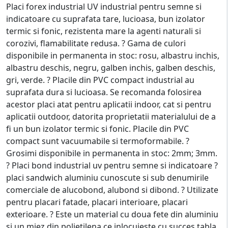
Placi forex industrial UV industrial pentru semne si
indicatoare cu suprafata tare, lucioasa, bun izolator
termic si fonic, rezistenta mare la agenti naturali si
corozivi, flamabilitate redusa. ? Gama de culori
disponibile in permanenta in stoc: rosu, albastru inchis,
albastru deschis, negru, galben inchis, galben deschis,
gri, verde. ? Placile din PVC compact industrial au
suprafata dura si lucioasa. Se recomanda folosirea
acestor placi atat pentru aplicatii indoor, cat si pentru
aplicatii outdoor, datorita proprietatii materialului de a
fi un bun izolator termic si fonic. Placile din PVC
compact sunt vacuumabile si termoformabile. ?
Grosimi disponibile in permanenta in stoc: 2mm; 3mm.
? Placi bond industrial uv pentru semne si indicatoare ?
placi sandwich aluminiu cunoscute si sub denumirile
comerciale de alucobond, alubond si dibond. ? Utilizate
pentru placari fatade, placari interioare, placari
exterioare. ? Este un material cu doua fete din aluminiu
si un miez din polietilena ce inlocuieste cu succes tabla,