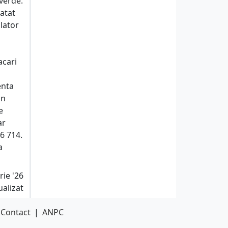
 verde.
 atat
olator
acari
enta
un
e
ar
06 714.
a
rie '26
ualizat
Contact
|
ANPC