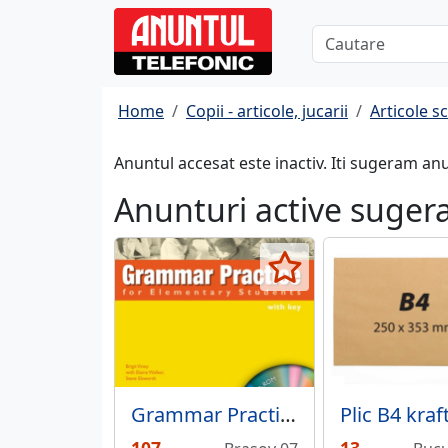
Home
Copii - articole, jucarii
Articole s
Anuntul accesat este inactiv. Iti sugeram an
Anunturi active suger
Grammar Practice for Elementary Student Book with Key Pack