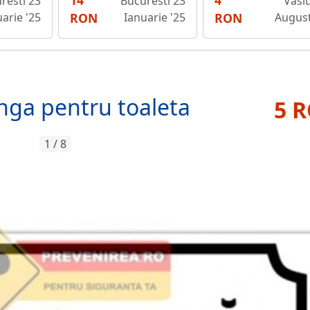
14
4
resti 23
Bucuresti 23
Vaslu
arie '25
RON
Ianuarie '25
RON
August
nga pentru toaleta
5 
1 / 8