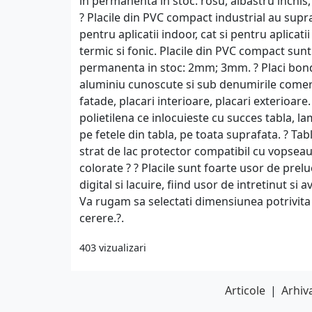
in permanenta in stoc: rosu, albastru inchis,
? Placile din PVC compact industrial au supr
pentru aplicatii indoor, cat si pentru aplicati
termic si fonic. Placile din PVC compact sun
permanenta in stoc: 2mm; 3mm. ? Placi bond 
aluminiu cunoscute si sub denumirile comerc
fatade, placari interioare, placari exterioare
polietilena ce inlocuieste cu succes tabla, la
pe fetele din tabla, pe toata suprafata. ? Ta
strat de lac protector compatibil cu vopseau
colorate ? ? Placile sunt foarte usor de prelu
digital si lacuire, fiind usor de intretinut s
Va rugam sa selectati dimensiunea potrivita
cerere.?.
403 vizualizari
Articole
|
Arhiva