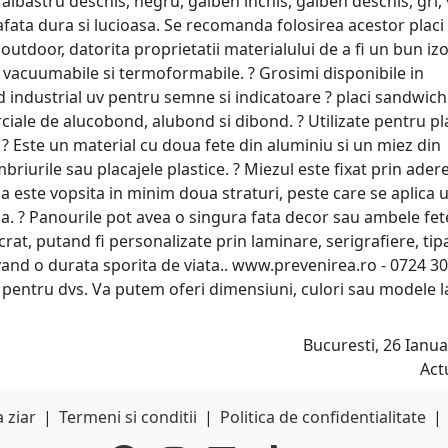
 albastru deschis, negru, galben inchis, galben deschis, gri,
afata dura si lucioasa. Se recomanda folosirea acestor placi
i outdoor, datorita proprietatii materialului de a fi un bun iz
t vacuumabile si termoformabile. ? Grosimi disponibile in
industrial uv pentru semne si indicatoare ? placi sandwich
iale de alucobond, alubond si dibond. ? Utilizate pentru pl
. ? Este un material cu doua fete din aluminiu si un miez din
mbriurile sau placajele plastice. ? Miezul este fixat prin ader
bla este vopsita in minim doua straturi, peste care se aplica 
a. ? Panourile pot avea o singura fata decor sau ambele fet
crat, putand fi personalizate prin laminare, serigrafiere, tip
i avand o durata sporita de viata.. www.prevenirea.ro - 0724 3
 pentru dvs. Va putem oferi dimensiuni, culori sau modele l
Bucuresti, 26 Ianua
Act
 ziar
|
Termeni si conditii
|
Politica de confidentialitate
|