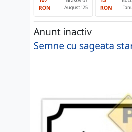
107
13
Brasov 07
Bucu
RON
August '25
RON
Ianu
Anunt inactiv
Semne cu sageata sta