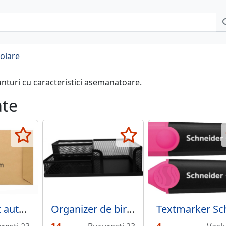
colare
unturi cu caracteristici asemanatoare.
ate
Plic B4 kraft autoadeziv, 250 x 353 mm, 110 g/mp,
Organizer de birou metalic Mesh, 3 compartimente