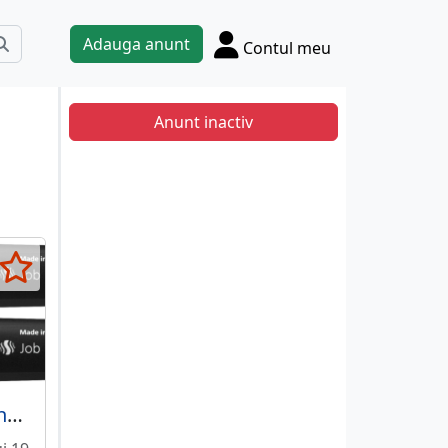
Adauga anunt
Contul meu
Anunt inactiv
Textmarker Schneider Job, varf tesit 1+5mm - roz