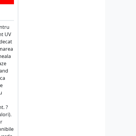
ntru
nt UV
 decat
imarea
neala
aze
zand
ica
pe
u
t. ?
lori).
or
onibile