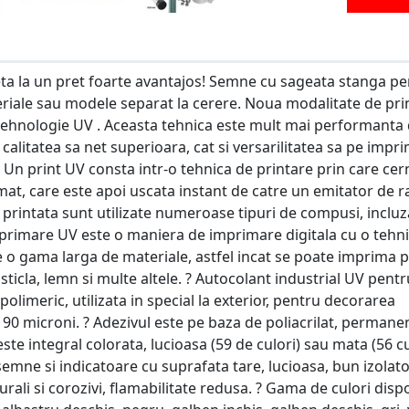
a la un pret foarte avantajos! Semne cu sageata stanga pe
eriale sau modele separat la cerere. Noua modalitate de pri
tehnologie UV . Aceasta tehnica este mult mai performanta
 calitatea sa net superioara, cat si versarilitatea sa pe impr
a Un print UV consta intr-o tehnica de printare prin care cer
mat, care este apoi uscata instant de catre un emitator de r
a printata sunt utilizate numeroase tipuri de compusi, inclu
imprimare UV este o maniera de imprimare digitala cu o tehn
e o gama larga de materiale, astfel incat se poate imprima 
, sticla, lemn si multe altele. ? Autocolant industrial UV pentr
olimeric, utilizata in special la exterior, pentru decorarea
90 microni. ? Adezivul este pe baza de poliacrilat, permanen
 este integral colorata, lucioasa (59 de culori) sau mata (56 cu
 semne si indicatoare cu suprafata tare, lucioasa, bun izolat
urali si corozivi, flamabilitate redusa. ? Gama de culori disp