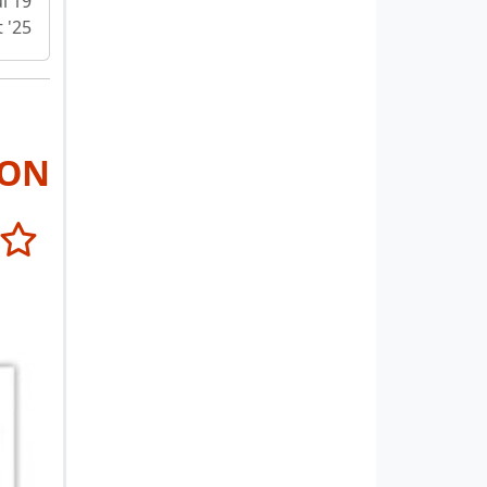
i 19
 '25
RON