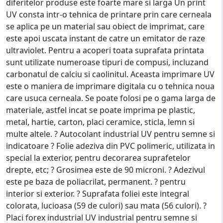
diferitelor produse este foarte mare si larga Un print
UV consta intr-o tehnica de printare prin care cerneala
se aplica pe un material sau obiect de imprimat, care
este apoi uscata instant de catre un emitator de raze
ultraviolet. Pentru a acoperi toata suprafata printata
sunt utilizate numeroase tipuri de compusi, incluzand
carbonatul de calciu si caolinitul. Aceasta imprimare UV
este o maniera de imprimare digitala cu o tehnica noua
care usuca cerneala. Se poate folosi pe o gama larga de
materiale, astfel incat se poate imprima pe plastic,
metal, hartie, carton, placi ceramice, sticla, lemn si
multe altele. ? Autocolant industrial UV pentru semne si
indicatoare ? Folie adeziva din PVC polimeric, utilizata in
special la exterior, pentru decorarea suprafetelor
drepte, etc; ? Grosimea este de 90 microni. ? Adezivul
este pe baza de poliacrilat, permanent. ? pentru
interior si exterior. ? Suprafata foliei este integral
colorata, lucioasa (59 de culori) sau mata (56 culori). ?
Placi forex industrial UV industrial pentru semne si