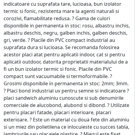
indicatoare cu suprafata tare, lucioasa, bun izolator
termic si fonic, rezistenta mare la agenti naturali si
corozivi, flamabilitate redusa. ? Gama de culori
disponibile in permanenta in stoc: rosu, albastru inchis,
albastru deschis, negru, galben inchis, galben deschis,
gri, verde. ? Placile din PVC compact industrial au
suprafata dura si lucioasa. Se recomanda folosirea
acestor placi atat pentru aplicatii indoor, cat si pentru
aplicatii outdoor, datorita proprietatii materialului de a
fi un bun izolator termic si fonic. Placile din PVC
compact sunt vacuumabile si termoformabile. ?
Grosimi disponibile in permanenta in stoc: 2mm; 3mm.
? Placi bond industrial uv pentru semne si indicatoare ?
placi sandwich aluminiu cunoscute si sub denumirile
comerciale de alucobond, alubond si dibond. ? Utilizate
pentru placari fatade, placari interioare, placari
exterioare. ? Este un material cu doua fete din aluminiu
si un miez din polietilena ce inlocuieste cu succes tabla,
lambriurile sau placajele plastice. ? Miezul este fixat