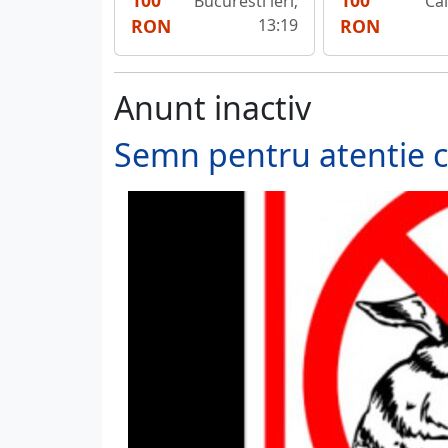
100
100
Bucuresti ieri;
Cal
RON
13:19
RON
Anunt inactiv
Semn pentru atentie c