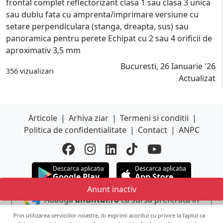
frontal complet reflectorizant clasa 1 sau clasa 3 unica
sau dublu fata cu amprenta/imprimare versiune cu
setare perpendiculara (stanga, dreapta, sus) sau
panoramica pentru perete Echipat cu 2 sau 4 orificii de
aproximativ 3,5 mm
Bucuresti, 26 Ianuarie '26
356 vizualizari
Actualizat
Articole
|
Arhiva ziar
|
Termeni si conditii
|
Politica de confidentialitate
|
Contact
|
ANPC
Descarca aplicatia
Descarca aplicatia
Google Play
App Store
Anunt inactiv
Adauga
anuntul.ro
ca sursa preferata in
Google
Prin utilizarea serviciilor noastre, iti exprimi acordul cu privire la faptul ca