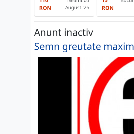
110
15
Neamt 04
Bucure
RON
August '26
RON
Anunt inactiv
Semn greutate maxima