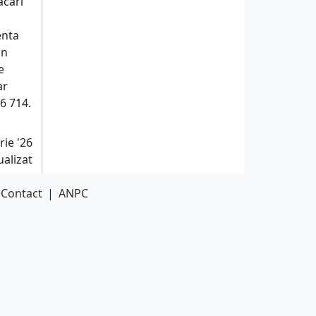
acari
enta
un
e
ar
06 714.
rie '26
ualizat
Contact
|
ANPC