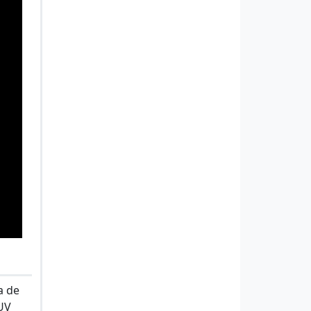
a de
 UV