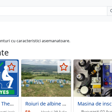
unturi cu caracteristici asemanatoare.
ate
How to Use The Toilet
Roiuri de albine 2026
Bucuresti 02 Au