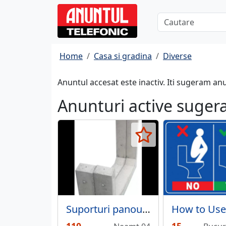
Home
Casa si gradina
Diverse
Anuntul accesat este inactiv. Iti sugeram an
Anunturi active suger
Suporturi panouri solare din beton unghi de 10 sau 30 grade