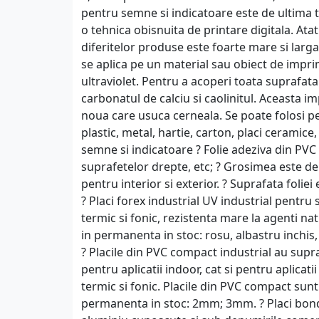
pentru semne si indicatoare este de ultima 
o tehnica obisnuita de printare digitala. Atat
diferitelor produse este foarte mare si larg
se aplica pe un material sau obiect de impri
ultraviolet. Pentru a acoperi toata suprafat
carbonatul de calciu si caolinitul. Aceasta 
noua care usuca cerneala. Se poate folosi p
plastic, metal, hartie, carton, placi ceramice
semne si indicatoare ? Folie adeziva din PVC p
suprafetelor drepte, etc; ? Grosimea este de 
pentru interior si exterior. ? Suprafata foliei
? Placi forex industrial UV industrial pentru
termic si fonic, rezistenta mare la agenti nat
in permanenta in stoc: rosu, albastru inchis,
? Placile din PVC compact industrial au supr
pentru aplicatii indoor, cat si pentru aplicati
termic si fonic. Placile din PVC compact sun
permanenta in stoc: 2mm; 3mm. ? Placi bond 