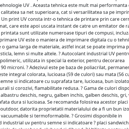
tehnologie UV . Aceasta tehnica este mult mai performanta
 calitatea sa net superioara, cat si versarilitatea sa pe impr
a Un print UV consta intr-o tehnica de printare prin care cer
mat, care este apoi uscata instant de catre un emitator de r
a printata sunt utilizate numeroase tipuri de compusi, inclu
imprimare UV este o maniera de imprimare digitala cu o tehn
e o gama larga de materiale, astfel incat se poate imprima 
, sticla, lemn si multe altele. ? Autocolant industrial UV pentr
olimeric, utilizata in special la exterior, pentru decorarea
90 microni. ? Adezivul este pe baza de poliacrilat, permanen
 este integral colorata, lucioasa (59 de culori) sau mata (56 cu
 semne si indicatoare cu suprafata tare, lucioasa, bun izolat
urali si corozivi, flamabilitate redusa. ? Gama de culori disp
 albastru deschis, negru, galben inchis, galben deschis, gri,
afata dura si lucioasa. Se recomanda folosirea acestor placi
i outdoor, datorita proprietatii materialului de a fi un bun iz
t vacuumabile si termoformabile. ? Grosimi disponibile in
industrial uv pentru semne si indicatoare ? placi sandwich