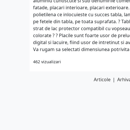
aluminiu cunoscute si sub denumirile comerc
fatade, placari interioare, placari exterioare
polietilena ce inlocuieste cu succes tabla, la
pe fetele din tabla, pe toata suprafata. ? Ta
strat de lac protector compatibil cu vopseau
colorate ? ? Placile sunt foarte usor de prelu
digital si lacuire, fiind usor de intretinut s
Va rugam sa selectati dimensiunea potrivita
462 vizualizari
Articole
|
Arhiva