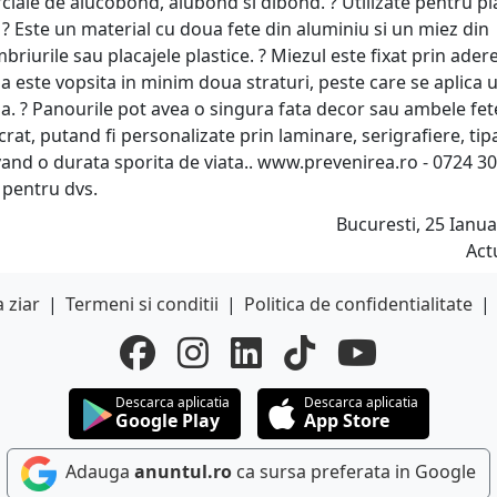
iale de alucobond, alubond si dibond. ? Utilizate pentru pl
. ? Este un material cu doua fete din aluminiu si un miez din
mbriurile sau placajele plastice. ? Miezul este fixat prin ader
bla este vopsita in minim doua straturi, peste care se aplica 
a. ? Panourile pot avea o singura fata decor sau ambele fet
crat, putand fi personalizate prin laminare, serigrafiere, tip
i avand o durata sporita de viata.. www.prevenirea.ro - 0724 3
 pentru dvs.
Bucuresti, 25 Ianua
Act
 ziar
|
Termeni si conditii
|
Politica de confidentialitate
|
Descarca aplicatia
Descarca aplicatia
Google Play
App Store
Adauga
anuntul.ro
ca sursa preferata in Google