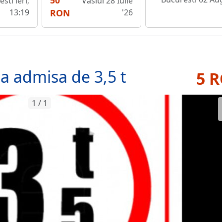
50
sti ieri;
Vaslui 28 Iulie
13:19
RON
'26
 admisa de 3,5 t
5 
1 / 1