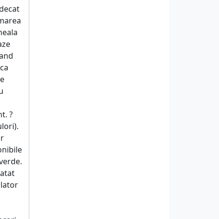
 decat
imarea
neala
aze
zand
ica
pe
u
t. ?
lori).
or
onibile
 verde.
 atat
olator