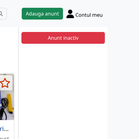
Adauga anunt
Contul meu
Anunt inactiv
Masina de inscriptionat date pe produse plate
gust