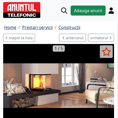
Adauga anunt
Home
Prestari servicii
Constructii
inapoi la lista
anteriorul
urmatorul
1 / 5