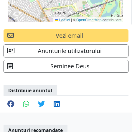
Leaflet
|
©
OpenStreetMap
contributors
Vezi email
Anunturile utilizatorului
Seminee Deus
Distribuie anuntul
Anunturi recomandate