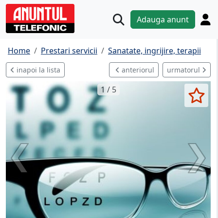
Adauga anunt
Home
Prestari servicii
Sanatate, ingrijire, terapii
inapoi la lista
anteriorul
urmatorul
1 / 5