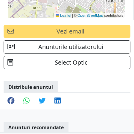
Leaflet
|
©
OpenStreetMap
contributors
Vezi email
Anunturile utilizatorului
Select Optic
Distribuie anuntul
Anunturi recomandate