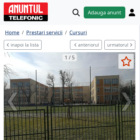
Adauga anunt
Home
Prestari servicii
Cursuri
inapoi la lista
anteriorul
urmatorul
1 / 5