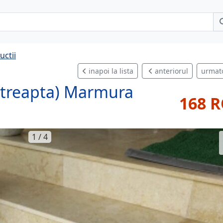
uctii
inapoi la lista
anteriorul
urmat
ratreapta) Marmura
168 
1 / 4