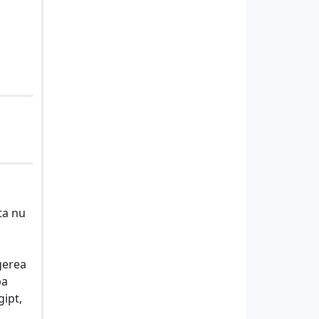
ta nu
gerea
ba
gipt,