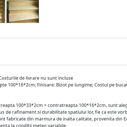
osturile de livrare nu sunt incluse
te 100*16*2cm; Finisare: Bizot pe lungime; Costul pe buca
.
 treapta 100*33*2cm + contratreapta 100*16*2cm, sunt ale
s de rafinament si durabilitate spatiului lor, fie ca este vor
unt fabricate din marmura de inalta calitate, provenita din E
enta la conditii meteo variabile.