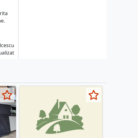
rita
ne.
lcescu
ualizat