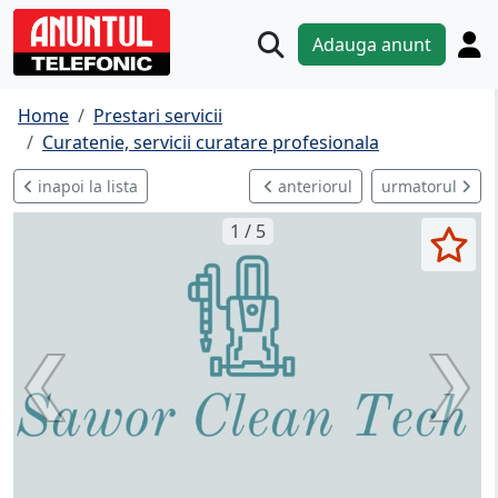
Adauga anunt
Home
Prestari servicii
Curatenie, servicii curatare profesionala
inapoi la lista
anteriorul
urmatorul
1 / 5