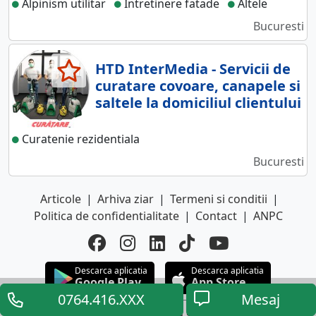
Alpinism utilitar
Intretinere fatade
Altele
Bucuresti
HTD InterMedia - Servicii de
curatare covoare, canapele si
saltele la domiciliul clientului
Curatenie rezidentiala
Bucuresti
Articole
|
Arhiva ziar
|
Termeni si conditii
|
Politica de confidentialitate
|
Contact
|
ANPC
Descarca aplicatia
Descarca aplicatia
Google Play
App Store
0764.416.XXX
Mesaj
Adauga
anuntul.ro
ca sursa preferata in