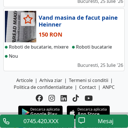
Bucuresti, 25 Iulie '26
Vand masina de facut paine
Heinner
150 RON
Roboti de bucatarie, mixere
Roboti bucatarie
Nou
Bucuresti, 25 Iulie '26
Articole
|
Arhiva ziar
|
Termeni si conditii
|
Politica de confidentialitate
|
Contact
|
ANPC
Descarca aplicatia
Descarca aplicatia
Google Play
App Store
0745.420.XXX
Mesaj
Adauga
anuntul.ro
ca sursa preferata in