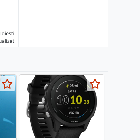
loiesti
ualizat