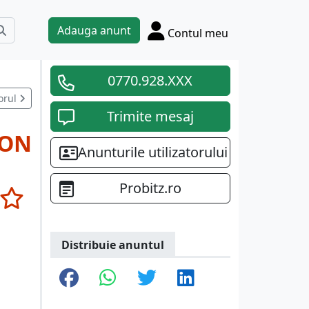
Adauga anunt
Contul meu
0770.928.XXX
orul
Trimite mesaj
RON
Anunturile utilizatorului
Probitz.ro
Distribuie anuntul