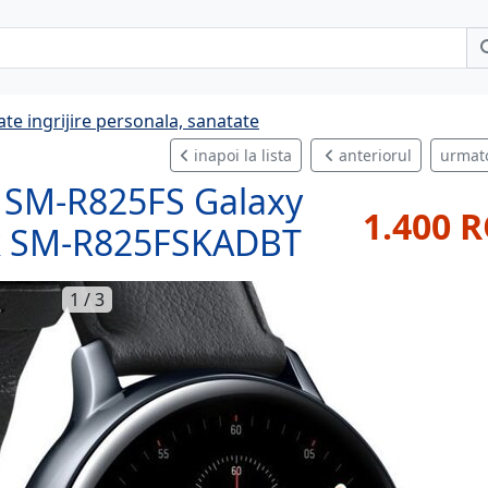
te ingrijire personala, sanatate
inapoi la lista
anteriorul
urmat
SM-R825FS Galaxy
1.400 
ack SM-R825FSKADBT
1 / 3