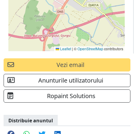
Leaflet
|
©
OpenStreetMap
contributors
Vezi email
Anunturile utilizatorului
Ropaint Solutions
Distribuie anuntul