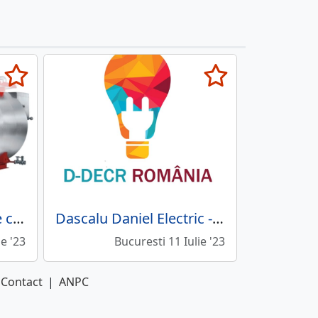
Romcet Grup - Cazane cu abur si arzatoare
Dascalu Daniel Electric - Remedieri probleme electrice, frigotehnice si sanitare non stop
ie '23
Bucuresti 11 Iulie '23
Contact
|
ANPC