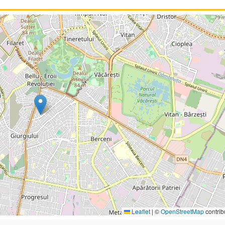
Leaflet
|
©
OpenStreetMap
contrib