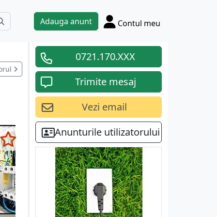
Adauga anunt
Contul meu
0721.170.XXX
orul
Trimite mesaj
Vezi email
Anunturile utilizatorului