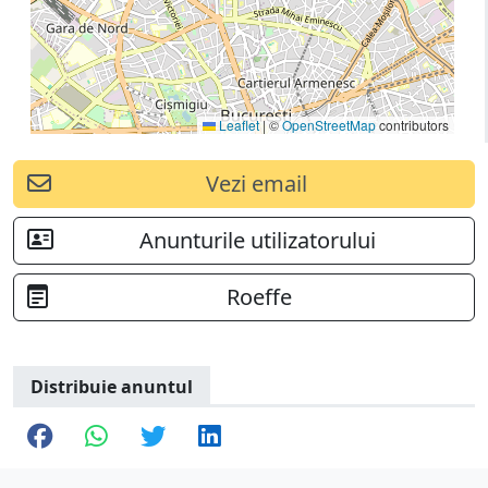
Leaflet
|
©
OpenStreetMap
contributors
Vezi email
Anunturile utilizatorului
Roeffe
Distribuie anuntul