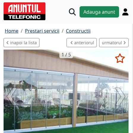
Adauga anunt
Home
Prestari servicii
Constructii
inapoi la lista
anteriorul
urmatorul
1 / 5