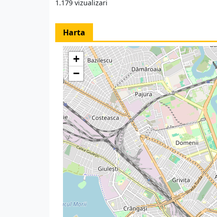
1.179 vizualizari
Harta
+
−