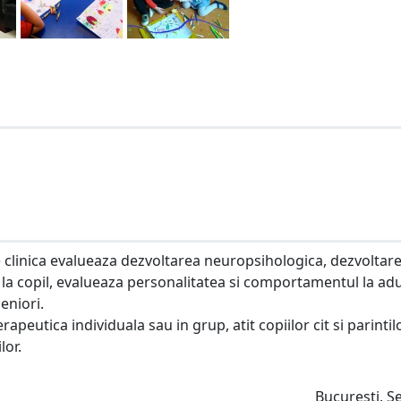
ie clinica evalueaza dezvoltarea neuropsihologica, dezvoltar
 la copil, evalueaza personalitatea si comportamentul la adul
eniori.
peutica individuala sau in grup, atit copiilor cit si parintilo
lor.
Bucuresti, S