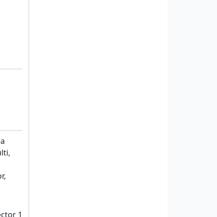
ea
ti,
r,
ector 1