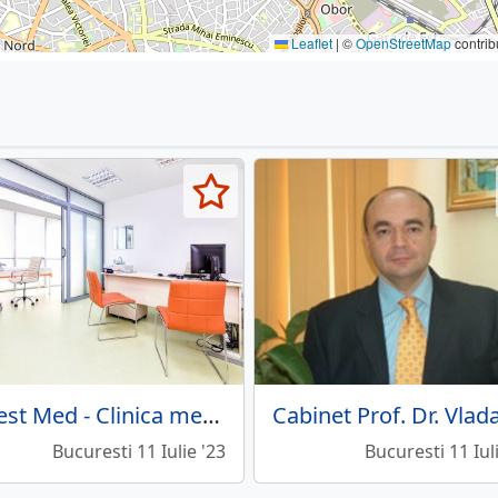
Leaflet
|
©
OpenStreetMap
contrib
Digest Med - Clinica medicala
Bucuresti 11 Iulie '23
Bucuresti 11 Iul