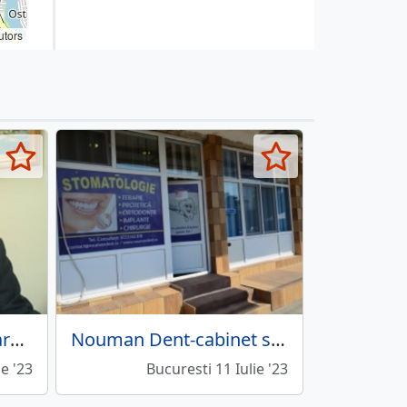
utors
Cabinet Prof. Dr. Vladareanu Radu
Nouman Dent-cabinet stomatologic
ie '23
Bucuresti 11 Iulie '23