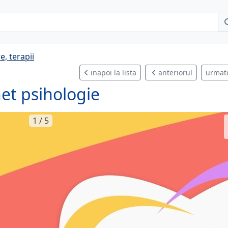
e, terapii
inapoi la lista
anteriorul
urmat
et psihologie
1 / 5